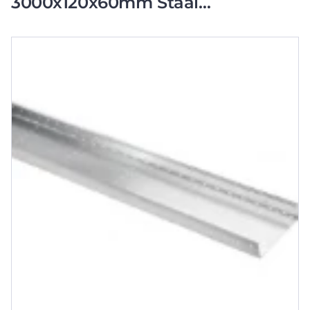
3000x120x60mm Staal
CSU08602204