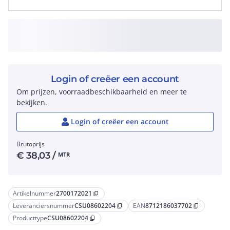
Login of creëer een account
Om prijzen, voorraadbeschikbaarheid en meer te
bekijken.
Login of creëer een account
Brutoprijs
€
38,03
/
MTR
Artikelnummer
2700172021
content_copy
Leveranciersnummer
CSU08602204
EAN
8712186037702
content_copy
content_copy
Producttype
CSU08602204
content_copy