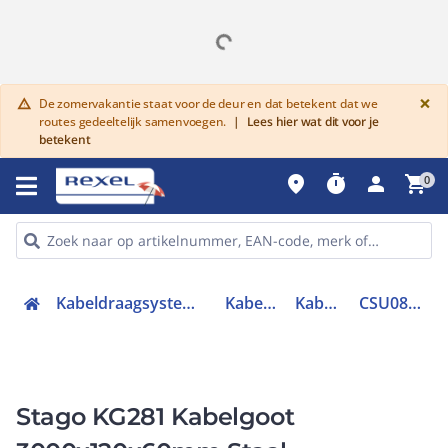
G
×
De zomervakantie staat voor de deur en dat betekent dat we
warning
routes gedeeltelijk samenvoegen.
|
Lees hier wat dit voor je
betekent
place
timer
person
shopping_cart
0
Kabeldraagsystemen en goten
Kabelgoten
Kabelgoot
CSU08602204
Stago KG281 Kabelgoot