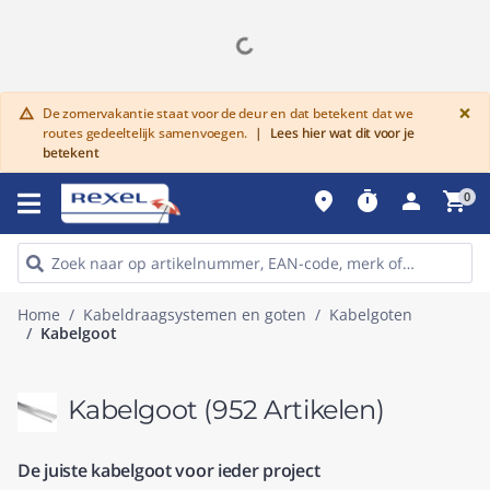
G
×
De zomervakantie staat voor de deur en dat betekent dat we
warning
routes gedeeltelijk samenvoegen.
|
Lees hier wat dit voor je
betekent
place
timer
person
shopping_cart
0
Home
Kabeldraagsystemen en goten
Kabelgoten
Kabelgoot
Kabelgoot
(952 Artikelen)
De juiste kabelgoot voor ieder project