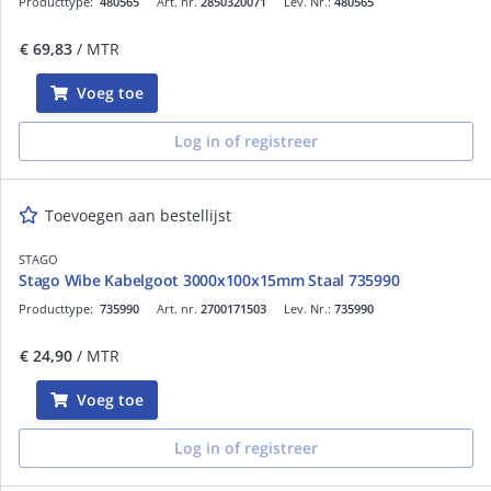
Producttype:
480565
Art. nr.
2850320071
Lev. Nr.:
480565
€ 69,83
/ MTR
Voeg toe
Log in of registreer
Toevoegen aan bestellijst
STAGO
Stago Wibe Kabelgoot 3000x100x15mm Staal 735990
Producttype:
735990
Art. nr.
2700171503
Lev. Nr.:
735990
€ 24,90
/ MTR
Voeg toe
Log in of registreer