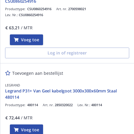
CSU0860254916
Producttype:
CSU0860254916
Art. nr.
2700598021
Lev. Nr.:
CSU0860254916
€ 63,21
/ MTR
Voeg toe
Log in of registreer
Toevoegen aan bestellijst
LEGRAND
Legrand P31+ Van Geel kabelgoot 3000x300x60mm Staal
480114
Producttype:
480114
Art. nr.
2850320022
Lev. Nr.:
480114
€ 72,44
/ MTR
Voeg toe