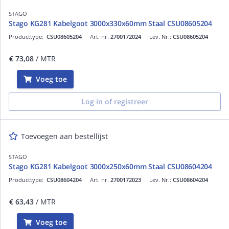
STAGO
Stago KG281 Kabelgoot 3000x330x60mm Staal CSU08605204
Producttype:
CSU08605204
Art. nr.
2700172024
Lev. Nr.:
CSU08605204
€ 73,08
/ MTR
Voeg toe
Log in of registreer
Toevoegen aan bestellijst
STAGO
Stago KG281 Kabelgoot 3000x250x60mm Staal CSU08604204
Producttype:
CSU08604204
Art. nr.
2700172023
Lev. Nr.:
CSU08604204
€ 63,43
/ MTR
Voeg toe