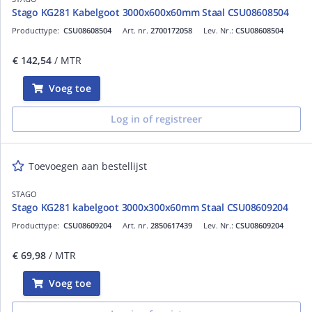
Stago KG281 Kabelgoot 3000x600x60mm Staal CSU08608504
Producttype:
CSU08608504
Art. nr.
2700172058
Lev. Nr.:
CSU08608504
€ 142,54
/ MTR
Voeg toe
Log in of registreer
Toevoegen aan bestellijst
STAGO
Stago KG281 kabelgoot 3000x300x60mm Staal CSU08609204
Producttype:
CSU08609204
Art. nr.
2850617439
Lev. Nr.:
CSU08609204
€ 69,98
/ MTR
Voeg toe