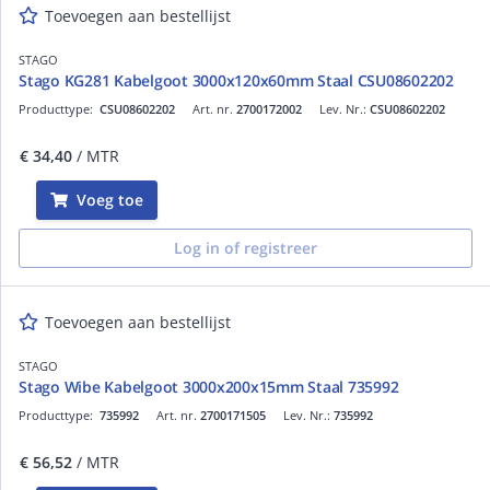
Toevoegen aan bestellijst
STAGO
Stago KG281 Kabelgoot 3000x120x60mm Staal CSU08602202
Producttype:
CSU08602202
Art. nr.
2700172002
Lev. Nr.:
CSU08602202
€ 34,40
/ MTR
Voeg toe
Log in of registreer
Toevoegen aan bestellijst
STAGO
Stago Wibe Kabelgoot 3000x200x15mm Staal 735992
Producttype:
735992
Art. nr.
2700171505
Lev. Nr.:
735992
€ 56,52
/ MTR