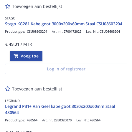
Toevoegen aan bestellijst
STAGO
Stago KG281 Kabelgoot 3000x200x60mm Staal CSU08603204
Producttype:
CSU08603204
Art. nr.
2700172022
Lev. Nr.:
CSU08603204
€ 49,31
/ MTR
Voeg toe
Log in of registreer
Toevoegen aan bestellijst
LEGRAND
Legrand P31+ Van Geel kabelgoot 3030x200x60mm Staal
480564
Producttype:
480564
Art. nr.
2850320070
Lev. Nr.:
480564