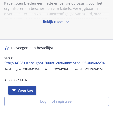
Kabelgoten bieden een nette en veilige oplossing voor het
organiseren en beschermen van kabels. Verkrijgbaar in
diverse materialen zoals
kunststof
, (gegalvaniseerd)
staal
en
aluminium, is er voor elke omgeving een passende kabelgoot.

Bekijk meer
Naast traditioneel wit, zijn ze tegenwoordig ook verkrijgbaar
in diverse RAL-kleuren waaronder zwart of antraciet, zodat ze
naadloos integreren in elk interieur. Of het nu gaat om
kantoren, industriële ruimtes, buitengebruik of woningen,
een kabelgoot zorgt voor een efficiënte en esthetische
Toevoegen aan bestellijst
kabelbeheeroplossing. Je hebt bij Rexel de keuze uit bekende
merken zoals
Stago
,
Niedax
en
Hager
.
STAGO
Stago KG281 Kabelgoot 3000x120x60mm Staal CSU08602204
Producttype:
CSU08602204
Art. nr.
2700172021
Lev. Nr.:
CSU08602204
€ 38,03
/ MTR
Voeg toe
Log in of registreer