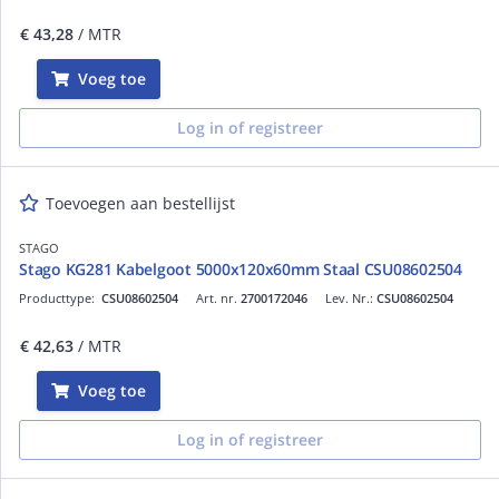
€ 43,28
/ MTR
Voeg toe
Log in of registreer
Toevoegen aan bestellijst
STAGO
Stago KG281 Kabelgoot 5000x120x60mm Staal CSU08602504
Producttype:
CSU08602504
Art. nr.
2700172046
Lev. Nr.:
CSU08602504
€ 42,63
/ MTR
Voeg toe
Log in of registreer