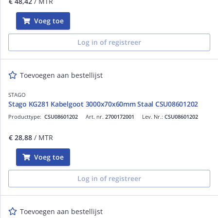
€ 48,42
/ MTR
Voeg toe
Log in of registreer
Toevoegen aan bestellijst
STAGO
Stago KG281 Kabelgoot 3000x70x60mm Staal CSU08601202
Producttype:
CSU08601202
Art. nr.
2700172001
Lev. Nr.:
CSU08601202
€ 28,88
/ MTR
Voeg toe
Log in of registreer
Toevoegen aan bestellijst