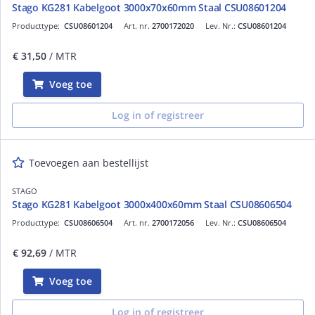
Stago KG281 Kabelgoot 3000x70x60mm Staal CSU08601204
Producttype:
CSU08601204
Art. nr.
2700172020
Lev. Nr.:
CSU08601204
€ 31,50
/ MTR
Voeg toe
Log in of registreer
Toevoegen aan bestellijst
STAGO
Stago KG281 Kabelgoot 3000x400x60mm Staal CSU08606504
Producttype:
CSU08606504
Art. nr.
2700172056
Lev. Nr.:
CSU08606504
€ 92,69
/ MTR
Voeg toe
Log in of registreer