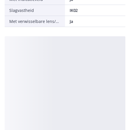
Slagvastheid
IK02
Met verwisselbare lens/symbool
Ja