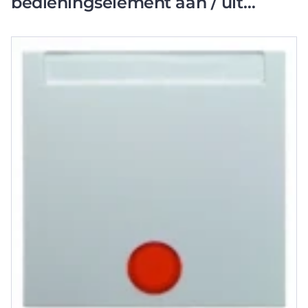
bedieningselement aan / uit
enkele wip wit RAL 9010 16288989