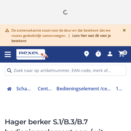
G
×
De zomervakantie staat voor de deur en dat betekent dat we
warning
routes gedeeltelijk samenvoegen.
|
Lees hier wat dit voor je
betekent
place
timer
person
shopping_cart
0
Schakelmateriaal
Centraalplaten
Bedieningselement /centraalplaat schakelmateriaal
16288989
Hager berker S.1/B.3/B.7