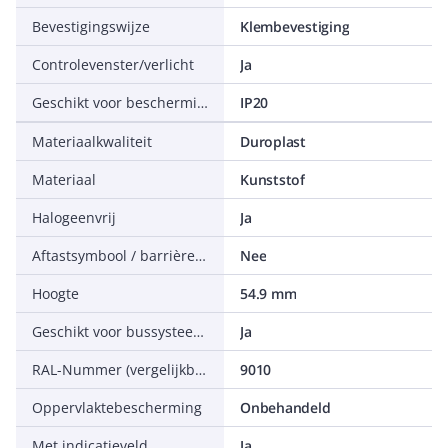
Bevestigingswijze
Klembevestiging
Controlevenster/verlicht
Ja
Geschikt voor beschermingsgraad (IP)
IP20
Materiaalkwaliteit
Duroplast
Materiaal
Kunststof
Halogeenvrij
Ja
Aftastsymbool / barrièrevrij
Nee
Hoogte
54.9 mm
Geschikt voor bussysteem-toetsaansluiting
Ja
RAL-Nummer (vergelijkbaar)
9010
Oppervlaktebescherming
Onbehandeld
Met indicatieveld
Ja