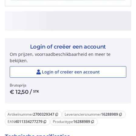
Login of creëer een account
Om prijzen, voorraadbeschikbaarheid en meer te
bekijken.
Login of creëer een account
Brutoprijs
€
12,50
/
STK
Artikelnummer
2700329347
Leveranciersnummer
16288989
content_copy
content_copy
EAN
4011334277279
Producttype
16288989
content_copy
content_copy