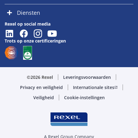
Diensten
Rexel op social media
Trots op onze certificeringen
©2026 Rexel
Leveringsvoorwaarden
Privacy en veiligheid
Internationale sites
open_in_new
Veiligheid
Cookie-instellingen
A Rexel Group Company