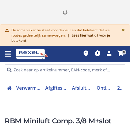
G
×
De zomervakantie staat voor de deur en dat betekent dat we
warning
routes gedeeltelijk samenvoegen.
|
Lees hier wat dit voor je
betekent
place
timer
person
shopping_cart
0
Verwarmen, Koelen en Ventileren
Afgiftesysteem en appendages
Afsluiters, kranen, regelaars
Ontluchtingskraan (CV)
28270350K
RBM Miniluft Comp. 3/8 M+slot