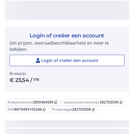
Login of creëer een account
Om prijzen, voorraadbeschikbaarheid en meer te
bekijken.
Login of creëer een account
Brutoprijs
€
23,54
/
STK
Artikelnummer
2850464589
Leveranciersnummer
28270350K
content_copy
content_copy
EAN
8019495105246
Producttype
28270350K
content_copy
content_copy