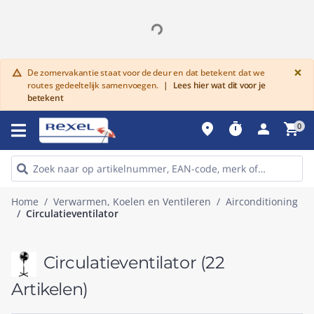
G
×
De zomervakantie staat voor de deur en dat betekent dat we
warning
routes gedeeltelijk samenvoegen.
|
Lees hier wat dit voor je
betekent
place
timer
person
shopping_cart
0
Home
Verwarmen, Koelen en Ventileren
Airconditioning
Circulatieventilator
Circulatieventilator
(22
Artikelen)