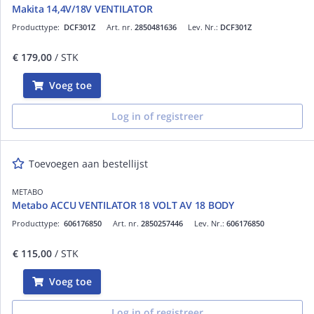
Makita 14,4V/18V VENTILATOR
Producttype:
DCF301Z
Art. nr.
2850481636
Lev. Nr.:
DCF301Z
€ 179,00
/ STK
Voeg toe
Log in of registreer
Toevoegen aan bestellijst
METABO
Metabo ACCU VENTILATOR 18 VOLT AV 18 BODY
Producttype:
606176850
Art. nr.
2850257446
Lev. Nr.:
606176850
€ 115,00
/ STK
Voeg toe
Log in of registreer