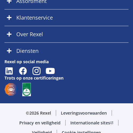
Assortiment
Klantenservice
Over Rexel
Diensten
Rexel op social media
Trots op onze certificeringen
©2026 Rexel
Leveringsvoorwaarden
Privacy en veiligheid
Internationale sites
open_in_new
Veiligheid
Cookie-instellingen