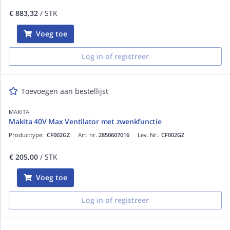
€ 883,32
/ STK
Voeg toe
Log in of registreer
Toevoegen aan bestellijst
MAKITA
Makita 40V Max Ventilator met zwenkfunctie
Producttype:
CF002GZ
Art. nr.
2850607016
Lev. Nr.:
CF002GZ
€ 205,00
/ STK
Voeg toe
Log in of registreer