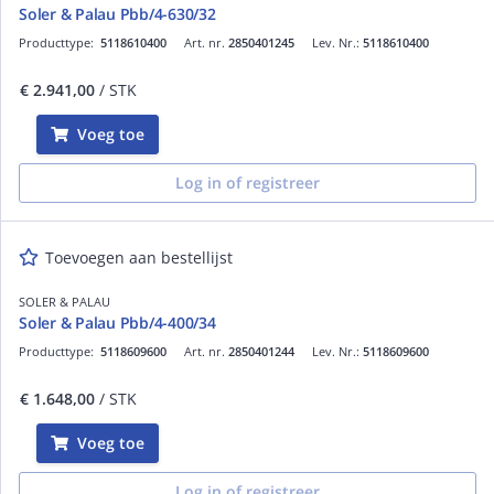
Soler & Palau Pbb/4-630/32
Producttype:
5118610400
Art. nr.
2850401245
Lev. Nr.:
5118610400
€ 2.941,00
/ STK
Voeg toe
Log in of registreer
Toevoegen aan bestellijst
SOLER & PALAU
Soler & Palau Pbb/4-400/34
Producttype:
5118609600
Art. nr.
2850401244
Lev. Nr.:
5118609600
€ 1.648,00
/ STK
Voeg toe
Log in of registreer