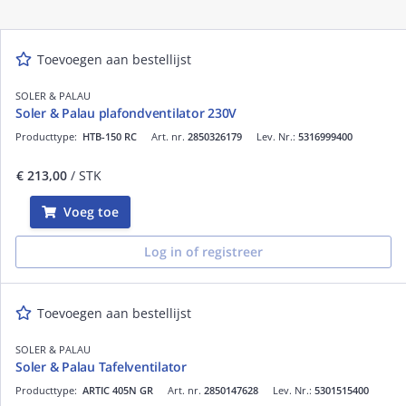
Toevoegen aan bestellijst
SOLER & PALAU
Soler & Palau plafondventilator 230V
Producttype:
HTB-150 RC
Art. nr.
2850326179
Lev. Nr.:
5316999400
€ 213,00
/ STK
Voeg toe
Log in of registreer
Toevoegen aan bestellijst
SOLER & PALAU
Soler & Palau Tafelventilator
Producttype:
ARTIC 405N GR
Art. nr.
2850147628
Lev. Nr.:
5301515400