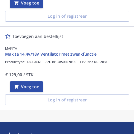
Voeg toe
Log in of registreer
Toevoegen aan bestellijst
MAKITA
Makita 14,4V/18V Ventilator met zwenkfunctie
Producttype:
DCF203Z
Art. nr.
2850607013
Lev. Nr.:
DCF203Z
€ 129,00
/ STK
Voeg toe
Log in of registreer