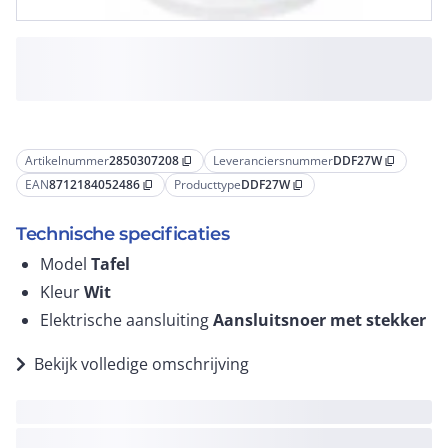
Artikelnummer
2850307208
Leveranciersnummer
DDF27W
content_copy
content_copy
EAN
8712184052486
Producttype
DDF27W
content_copy
content_copy
Technische specificaties
Model
Tafel
Kleur
Wit
Elektrische aansluiting
Aansluitsnoer met stekker
Bekijk volledige omschrijving