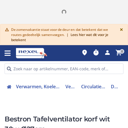
G
×
De zomervakantie staat voor de deur en dat betekent dat we
warning
routes gedeeltelijk samenvoegen.
|
Lees hier wat dit voor je
betekent
place
timer
person
shopping_cart
0
Verwarmen, Koelen en Ventileren
Ventilatie
Circulatieventilator
DDF27W
Bestron Tafelventilator korf wit