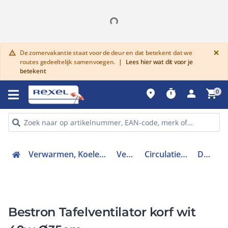
G
×
De zomervakantie staat voor de deur en dat betekent dat we
warning
routes gedeeltelijk samenvoegen.
|
Lees hier wat dit voor je
betekent
place
timer
person
shopping_cart
0
Verwarmen, Koelen en Ventileren
Ventilatie
Circulatieventilator
DDF35W
Bestron Tafelventilator korf wit