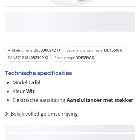
Artikelnummer
2850306942
Leveranciersnummer
DDF35W
content_copy
content_copy
EAN
8712184052509
Producttype
DDF35W
content_copy
content_copy
Technische specificaties
Model
Tafel
Kleur
Wit
Elektrische aansluiting
Aansluitsnoer met stekker
Bekijk volledige omschrijving