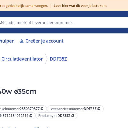
utes gedeeltelijk samenvoegen.
|
Lees hier wat dit voor je betekent
lhulpen
Creëer je account
person
Circulatieventilator
DDF35Z
t 40w ø35cm
tikelnummer
2850379877
Leveranciersnummer
DDF35Z
content_copy
content_copy
AN
8712184052516
Producttype
DDF35Z
content_copy
content_copy