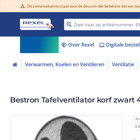
De zomervakantie staat voor de deur en dat betekent dat we ro
warning
Assortiment
Over Rexel
Digitale beste
menu_book
handshake
laptop
Verwarmen, Koelen en Ventileren
Ventilatie
Bestron Tafelventilator korf zwar
Ar
E