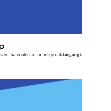
p
nische materialen, maar heb je ook
toegang tot uitgebreide