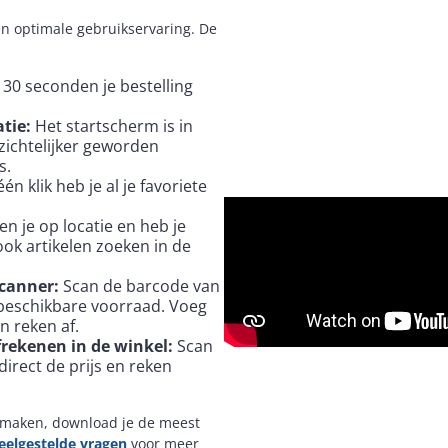
n optimale gebruikservaring. De
 30 seconden je bestelling
atie:
Het startscherm is in
zichtelijker geworden
s.
én klik heb je al je favoriete
en je op locatie en heb je
ook artikelen zoeken in de
scanner:
Scan de barcode van
e beschikbare voorraad. Voeg
n reken af.
frekenen in de winkel:
Scan
 direct de prijs en reken
e maken, download je de meest
eelgestelde vragen
voor meer