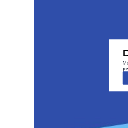
D
Me
pe