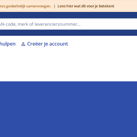
utes gedeeltelijk samenvoegen.
|
Lees hier wat dit voor je betekent
lhulpen
Creëer je account
person