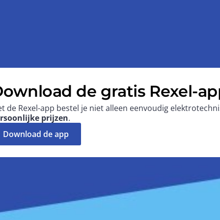
ownload de gratis Rexel-ap
t de Rexel-app bestel je niet alleen eenvoudig elektrotech
rsoonlijke prijzen
.
Download de app