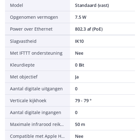
Model
Standaard (vast)
Opgenomen vermogen
7.5 W
Power over Ethernet
802.3 af (PoE)
Slagvastheid
IK10
Met IFTTT ondersteuning
Nee
Kleurdiepte
0 Bit
Met objectief
Ja
Aantal digitale uitgangen
0
Verticale kijkhoek
79 - 79 °
Aantal digitale ingangen
0
Maximale infrarood reikwijdte
50 m
Compatible met Apple HomeKit
Nee