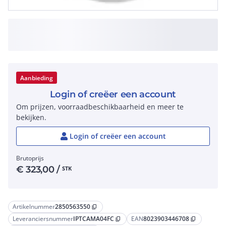
Aanbieding
Login of creëer een account
Om prijzen, voorraadbeschikbaarheid en meer te
bekijken.
Login of creëer een account
Brutoprijs
€
323,00
/
STK
Artikelnummer
2850563550
content_copy
Leveranciersnummer
IPTCAMA04FC
EAN
8023903446708
content_copy
content_copy