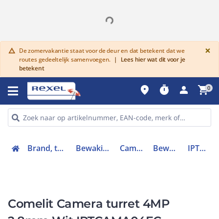
G
×
De zomervakantie staat voor de deur en dat betekent dat we
warning
routes gedeeltelijk samenvoegen.
|
Lees hier wat dit voor je
betekent
place
timer
person
shopping_cart
0
Brand, toegang en inbraak
Bewaking en beveiliging
Camerasystemen
Bewakingscamera
IPTCAMA04FC
Comelit Camera turret 4MP