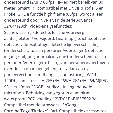
ondersteund (2MP@60 fps). IR-led met bereik van 30
meter (Smart IR), compatibel met ONVIF (Profiel S en
Profiel G). De functie high frame (60fps) wordt alleen
ondersteund door NVR's van de serie Advance
32/64/128ch. Video-analysefuncties:
Scènewisselingsdetectie, functie voorwerp
achtergelaten / verwijderd, heatmap, gezichtsdetectie,
detectie videosabotage, detectie lijnoverschrijding
(onderscheid tussen personen/voertuigen), detectie
ingang / uitgang, inbraak in zone (onderscheid tussen
personen/voertuigen), telling van personen/voertuigen
over de lijn en in het gebied, metadata-analyse,
parkeerverbod, rondhangen, audiostoring. WDR
120Db, compressie H.265+/H.265/H.264+/H.264/MJPEG,
SD-sleuf (max 256GB). Audio: 1 in, ingebouwde
microfoon. Behuizing van gegoten aluminium,
waterproof IP67, voeding 12VDC/ PoE IEEE802.3af.
Compatibel met de browsers: IE/Google
Chrome/Edge/Firefox/Safari. Compatibele accessoires: