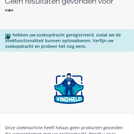
Geen resultaten gevonden voor
"*"
We hebben uw zoekopdracht geregistreerd, zodat we de

zoekfunctionaliteit kunnen optimaliseren. Verfijn uw
zoekopdracht en probeer het nog eens.
Onze zoekmachine heeft helaas geen producten gevonden
die overeenkomen met uw zoekopdracht. Wordt u onze