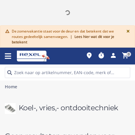
G
×
De zomervakantie staat voor de deur en dat betekent dat we
warning
routes gedeeltelijk samenvoegen.
|
Lees hier wat dit voor je
betekent
place
timer
person
shopping_cart
0
Home
Koel-, vries,- ontdooitechniek