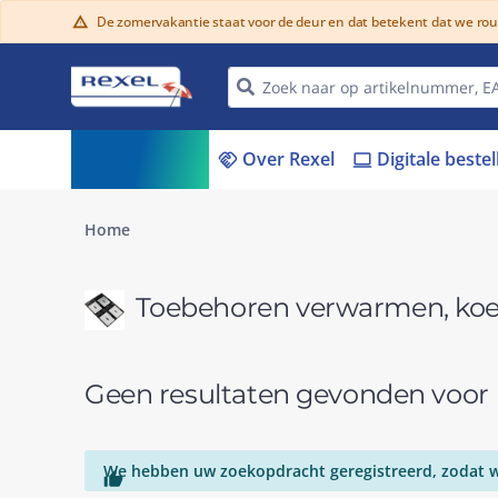
De zomervakantie staat voor de deur en dat betekent dat we ro
warning
Assortiment
Over Rexel
Digitale beste
menu_book
handshake
laptop
Home
Toebehoren verwarmen, koel
Geen resultaten gevonden voo
We hebben uw zoekopdracht geregistreerd, zodat we
