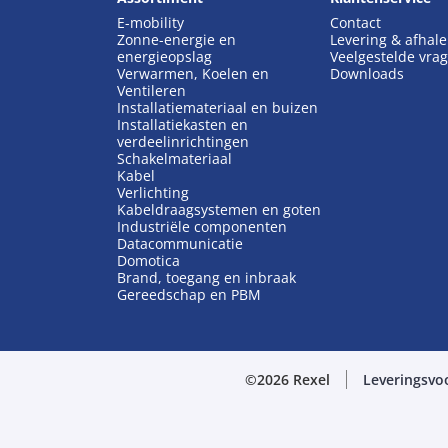
E-mobility
Contact
Zonne-energie en
Levering & afhal
energieopslag
Veelgestelde vra
Verwarmen, Koelen en
Downloads
Ventileren
Installatiemateriaal en buizen
Installatiekasten en
verdeelinrichtingen
Schakelmateriaal
Kabel
Verlichting
Kabeldraagsystemen en goten
Industriële componenten
Datacommunicatie
Domotica
Brand, toegang en inbraak
Gereedschap en PBM
©2026 Rexel
Leveringsvo