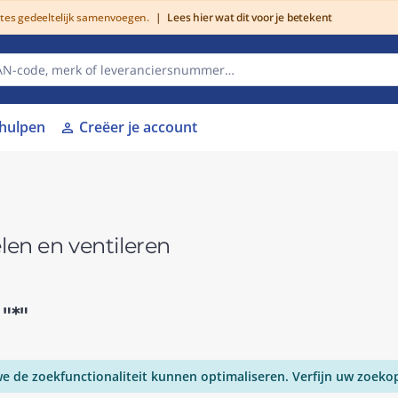
utes gedeeltelijk samenvoegen.
|
Lees hier wat dit voor je betekent
lhulpen
Creëer je account
person
en en ventileren
r
"*"
 de zoekfunctionaliteit kunnen optimaliseren. Verfijn uw zoeko