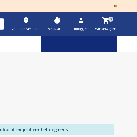
GLOBA
×
place
timer
person
shopping_cart
0
Vind een vestiging
Bespaar tijd
Inloggen
Winkelwagen
Keuzehulpen & calculatoren
settings
pdracht en probeer het nog eens.