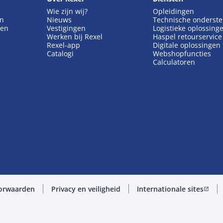
Wie zijn wij?
Opleidingen
en
Nieuws
Technische onderst
gen
Vestigingen
Logistieke oplossing
Werken bij Rexel
Haspel retourservice
Rexel-app
Digitale oplossingen
Catalogi
Webshopfuncties
Calculatoren
orwaarden
Privacy en veiligheid
Internationale sites
open_in_new