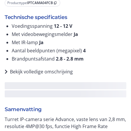
Producttype
IPTCAMA04FCB
content_copy
Technische specificaties
Voedingsspanning
12 - 12
V
Met videobewegingsmelder
Ja
Met IR-lamp
Ja
Aantal beeldpunten (megapixel)
4
Brandpuntsafstand
2.8 - 2.8
mm
Bekijk volledige omschrijving
Samenvatting
Turret IP-camera serie Advance, vaste lens van 2,8 mm,
resolutie 4MP@30 fps, functie High Frame Rate