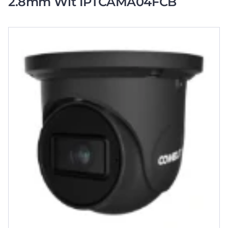
2.8mm Wit IPTCAMA04FCB