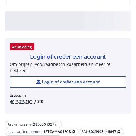
Aanbieding
Login of creëer een account
Om prijzen, voorraadbeschikbaarheid en meer te
bekijken.
Login of creëer een account
Brutoprijs
€
323,00
/
STK
Artikelnummer
2850564327
content_copy
Leveranciersnummer
IPTCAMA04FCB
EAN
8023903446647
content_copy
content_copy