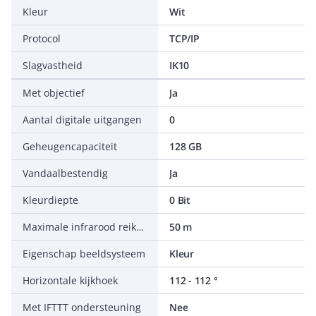
Kleur
Wit
Protocol
TCP/IP
Slagvastheid
IK10
Met objectief
Ja
Aantal digitale uitgangen
0
Geheugencapaciteit
128 GB
Vandaalbestendig
Ja
Kleurdiepte
0 Bit
Maximale infrarood reikwijdte
50 m
Eigenschap beeldsysteem
Kleur
Horizontale kijkhoek
112 - 112 °
Met IFTTT ondersteuning
Nee