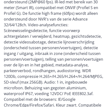
ondersteund (2MP@60 fps). IR-led met bereik van 30
meter (Smart IR), compatibel met ONVIF (Profiel S en
Profiel G). De functie high frame (60fps) wordt alleen
ondersteund door NVR's van de serie Advance
32/64/128ch. Video-analysefuncties:
Scènewisselingsdetectie, functie voorwerp
achtergelaten / verwijderd, heatmap, gezichtsdetectie,
detectie videosabotage, detectie lijnoverschrijding
(onderscheid tussen personen/voertuigen), detectie
ingang / uitgang, inbraak in zone (onderscheid tussen
personen/voertuigen), telling van personen/voertuigen
over de lijn en in het gebied, metadata-analyse,
parkeerverbod, rondhangen, audiostoring. WDR
120Db, compressie H.265+/H.265/H.264+/H.264/MJPEG,
SD-sleuf (max 256GB). Audio: 1 in, ingebouwde
microfoon. Behuizing van gegoten aluminium,
waterproof IP67, voeding 12VDC/ PoE IEEE802.3af.
Compatibel met de browsers: IE/Google
Chrome/Edge/Firefox/Safari. Kleur zwart. Compatibele