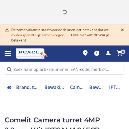
G
×
De zomervakantie staat voor de deur en dat betekent dat we
warning
routes gedeeltelijk samenvoegen.
|
Lees hier wat dit voor je
betekent
place
timer
person
shopping_cart
0
Brand, toegang en inbraak
Bewaking en beveiliging
Camerasystemen
Bewakingscamera
IPTCAMA04FCB
Comelit Camera turret 4MP