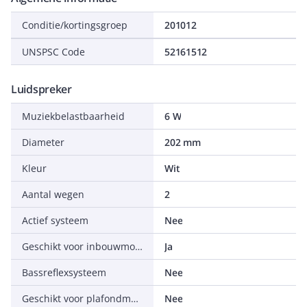
Conditie/kortingsgroep
201012
UNSPSC Code
52161512
Luidspreker
Muziekbelastbaarheid
6 W
Diameter
202 mm
Kleur
Wit
Aantal wegen
2
Actief systeem
Nee
Geschikt voor inbouwmontage
Ja
Bassreflexsysteem
Nee
Geschikt voor plafondmontage
Nee