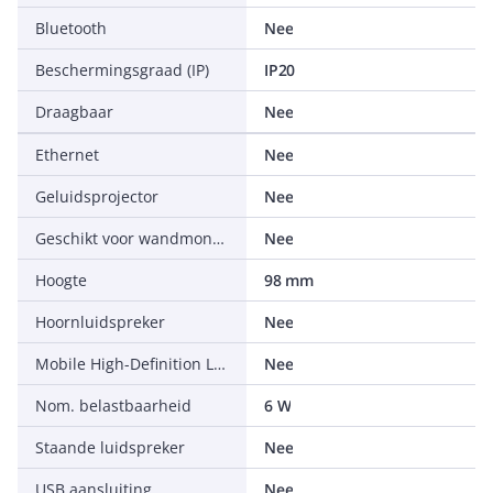
Bluetooth
Nee
Beschermingsgraad (IP)
IP20
Draagbaar
Nee
Ethernet
Nee
Geluidsprojector
Nee
Geschikt voor wandmontage
Nee
Hoogte
98 mm
Hoornluidspreker
Nee
Mobile High-Definition Link (MHL)
Nee
Nom. belastbaarheid
6 W
Staande luidspreker
Nee
USB aansluiting
Nee