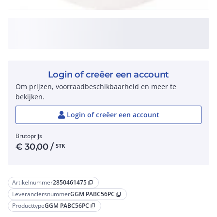
Login of creëer een account
Om prijzen, voorraadbeschikbaarheid en meer te
bekijken.
Login of creëer een account
Brutoprijs
€
30,00
/
STK
Artikelnummer
2850461475
content_copy
Leveranciersnummer
GGM PABC56PC
content_copy
Producttype
GGM PABC56PC
content_copy