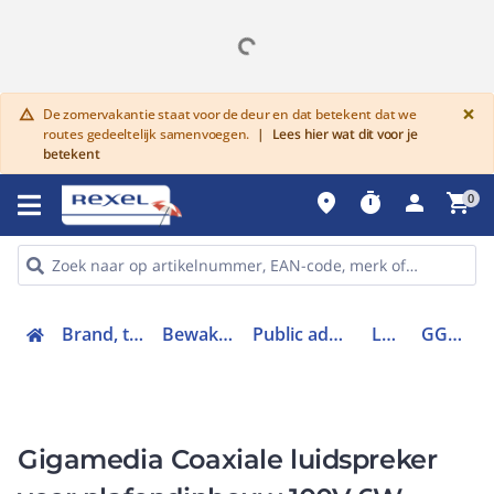
G
×
De zomervakantie staat voor de deur en dat betekent dat we
warning
routes gedeeltelijk samenvoegen.
|
Lees hier wat dit voor je
betekent
place
timer
person
shopping_cart
0
Brand, toegang en inbraak
Bewaking en beveiliging
Public address geluidssystemen
Luidspreker
GGM PABC56PC
Gigamedia Coaxiale luidspreker