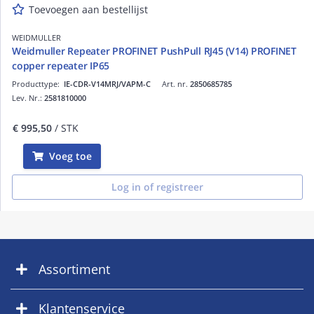
Toevoegen aan bestellijst
WEIDMULLER
Weidmuller Repeater PROFINET PushPull RJ45 (V14) PROFINET
copper repeater IP65
Producttype:
IE-CDR-V14MRJ/VAPM-C
Art. nr.
2850685785
Lev. Nr.:
2581810000
€ 995,50
/ STK
Voeg toe
Log in of registreer
Assortiment
Klantenservice