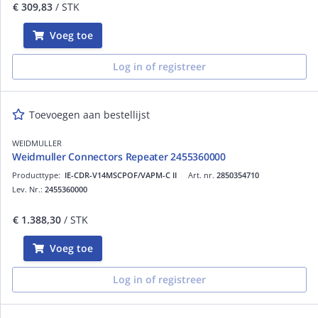
€ 309,83
/ STK
Voeg toe
Log in of registreer
Toevoegen aan bestellijst
WEIDMULLER
Weidmuller Connectors Repeater 2455360000
Producttype:
IE-CDR-V14MSCPOF/VAPM-C II
Art. nr.
2850354710
Lev. Nr.:
2455360000
€ 1.388,30
/ STK
Voeg toe
Log in of registreer