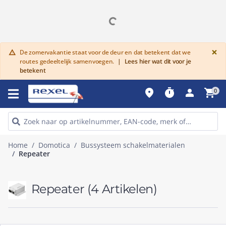
G
×
De zomervakantie staat voor de deur en dat betekent dat we
warning
routes gedeeltelijk samenvoegen.
|
Lees hier wat dit voor je
betekent
place
timer
person
shopping_cart
0
Home
Domotica
Bussysteem schakelmaterialen
Repeater
Repeater
(4 Artikelen)