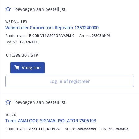
Toevoegen aan bestellijst
WEIDMULLER
Weidmuller Connectors Repeater 1253240000
Producttype:
IE-CDR-V14MSCPOF/VAPM-C
Art. nr.
2850316496
Lev. Nr.:
1253240000
€ 1.388,30
/ STK
Voeg toe
Log in of registreer
Toevoegen aan bestellijst
TURCK
Turck ANALOOG SIGNAALISOLATOR 7506103
Producttype:
MK31-111-LI/24VDC
Art. nr.
2850563559
Lev. Nr.:
7506103