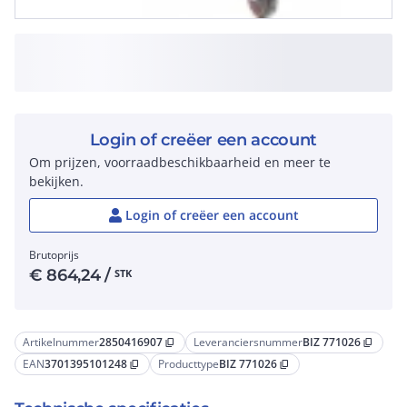
Login of creëer een account
Om prijzen, voorraadbeschikbaarheid en meer te
bekijken.
Login of creëer een account
Brutoprijs
€
864,24
/
STK
Artikelnummer
2850416907
Leveranciersnummer
BIZ 771026
content_copy
content_copy
EAN
3701395101248
Producttype
BIZ 771026
content_copy
content_copy