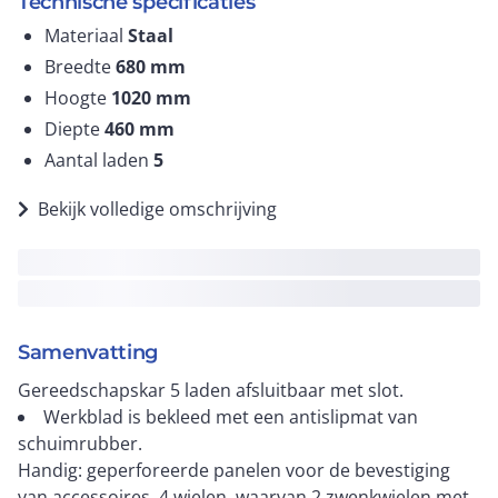
Technische specificaties
Materiaal
Staal
Breedte
680
mm
Hoogte
1020
mm
Diepte
460
mm
Aantal laden
5
Bekijk volledige omschrijving
Samenvatting
Gereedschapskar 5 laden afsluitbaar met slot.
Werkblad is bekleed met een antislipmat van
schuimrubber.
Handig: geperforeerde panelen voor de bevestiging
van accessoires. 4 wielen, waarvan 2 zwenkwielen met