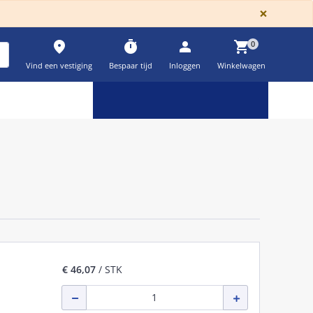
GLOBA
×
place
timer
person
shopping_cart
0
Vind een vestiging
Bespaar tijd
Inloggen
Winkelwagen
Keuzehulpen & calculatoren
settings
€ 46,07
/ STK