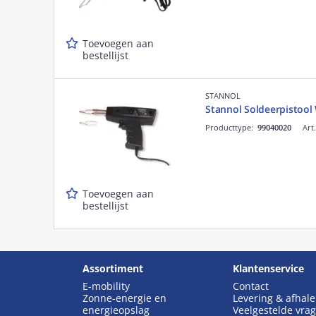
Toevoegen aan
bestellijst
STANNOL
Stannol Soldeerpistoo
Producttype:
99040020
Art
Toevoegen aan
bestellijst
Assortiment
Klantenservice
E-mobility
Contact
Zonne-energie en
Levering & afhal
energieopslag
Veelgestelde vra