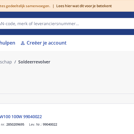
utes gedeeltelijk samenvoegen.
|
Lees hier wat dit voor je betekent
lhulpen
Creëer je account
person
dschap
Soldeerrevolver
l W100 100W 99040022
. nr.
2850209695
Lev. Nr.:
99040022