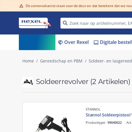
De zomervakantie staat voor de deur en dat betekent dat we ro
warning
Assortiment
Over Rexel
Digitale beste
menu_book
handshake
laptop
Home
Gereedschap en PBM
Soldeer- en lasgeree
Soldeerrevolver
(2 Artikelen)
STANNOL
Stannol Soldeerpistoo
Producttype:
99040022
Art