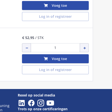
Voeg toe
Log in of registreer
€ 52,95
/ STK
Voeg toe
Log in of registreer
Rexel op social media
euning
Trots op onze certificeringen
en