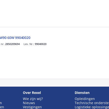
l W90 60W 99040020
. nr.
2850209694
Lev. Nr.:
99040020
Over Rexel
Diensten
Wie zijn wij?
Opleidingen
en
Nieuws
Technische onderst
gen
Vestigingen
Logistieke oplossing