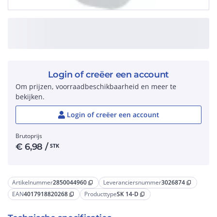
Login of creëer een account
Om prijzen, voorraadbeschikbaarheid en meer te
bekijken.
Login of creëer een account
Brutoprijs
€
6,98
/
STK
Artikelnummer
2850044960
Leveranciersnummer
3026874
content_copy
content_copy
EAN
4017918820268
Producttype
SK 14-D
content_copy
content_copy