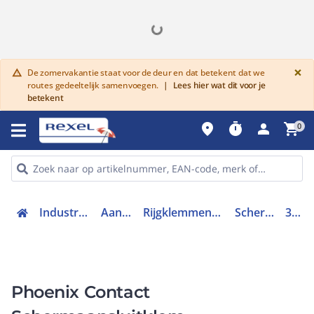
G
×
De zomervakantie staat voor de deur en dat betekent dat we
warning
routes gedeeltelijk samenvoegen.
|
Lees hier wat dit voor je
betekent
place
timer
person
shopping_cart
0
Industriele componenten
Aansluittechniek
Rijgklemmen, klemmen en toebehoren
Schermaansluitklem
3026874
Phoenix Contact