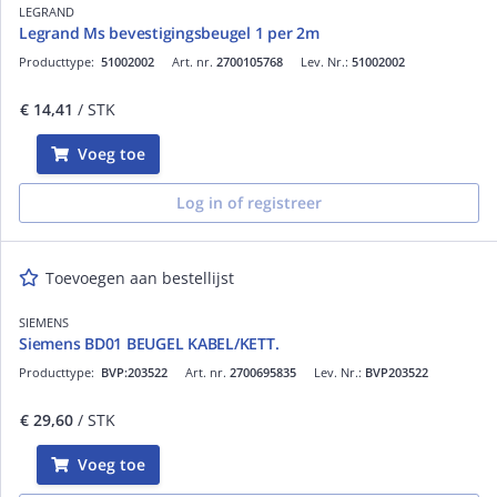
LEGRAND
Legrand Ms bevestigingsbeugel 1 per 2m
Producttype:
51002002
Art. nr.
2700105768
Lev. Nr.:
51002002
€ 14,41
/ STK
Voeg toe
Log in of registreer
Toevoegen aan bestellijst
SIEMENS
Siemens BD01 BEUGEL KABEL/KETT.
Producttype:
BVP:203522
Art. nr.
2700695835
Lev. Nr.:
BVP203522
€ 29,60
/ STK
Voeg toe