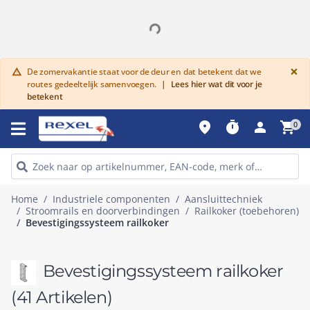
G
×
De zomervakantie staat voor de deur en dat betekent dat we
warning
routes gedeeltelijk samenvoegen.
|
Lees hier wat dit voor je
betekent
place
timer
person
shopping_cart
0
Home
Industriele componenten
Aansluittechniek
Stroomrails en doorverbindingen
Railkoker (toebehoren)
Bevestigingssysteem railkoker
Bevestigingssysteem railkoker
(41 Artikelen)