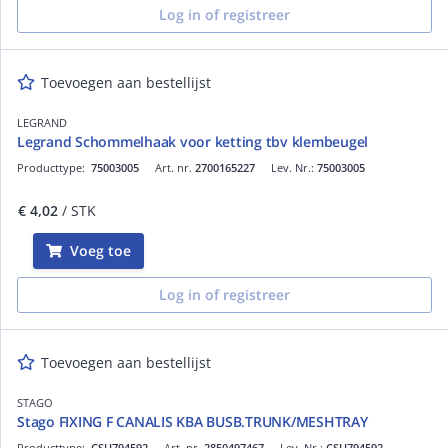
Log in of registreer
Toevoegen aan bestellijst
LEGRAND
Legrand Schommelhaak voor ketting tbv klembeugel
Producttype:
75003005
Art. nr.
2700165227
Lev. Nr.:
75003005
€ 4,02
/ STK
Voeg toe
Log in of registreer
Toevoegen aan bestellijst
STAGO
Stago FIXING F CANALIS KBA BUSB.TRUNK/MESHTRAY
Producttype:
CSU794592
Art. nr.
2850497467
Lev. Nr.:
CSU794592