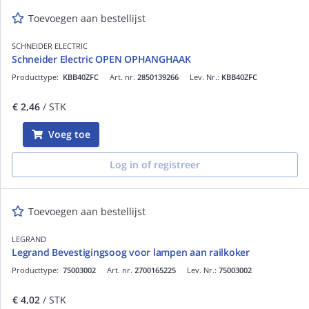
Toevoegen aan bestellijst
SCHNEIDER ELECTRIC
Schneider Electric OPEN OPHANGHAAK
Producttype:
KBB40ZFC
Art. nr.
2850139266
Lev. Nr.:
KBB40ZFC
€ 2,46
/ STK
Voeg toe
Log in of registreer
Toevoegen aan bestellijst
LEGRAND
Legrand Bevestigingsoog voor lampen aan railkoker
Producttype:
75003002
Art. nr.
2700165225
Lev. Nr.:
75003002
€ 4,02
/ STK