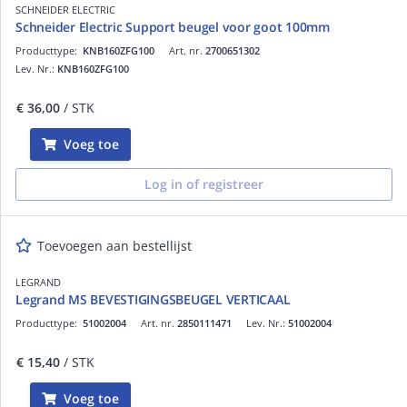
SCHNEIDER ELECTRIC
Schneider Electric Support beugel voor goot 100mm
Producttype:
KNB160ZFG100
Art. nr.
2700651302
Lev. Nr.:
KNB160ZFG100
€ 36,00
/ STK
Voeg toe
Log in of registreer
Toevoegen aan bestellijst
LEGRAND
Legrand MS BEVESTIGINGSBEUGEL VERTICAAL
Producttype:
51002004
Art. nr.
2850111471
Lev. Nr.:
51002004
€ 15,40
/ STK
Voeg toe