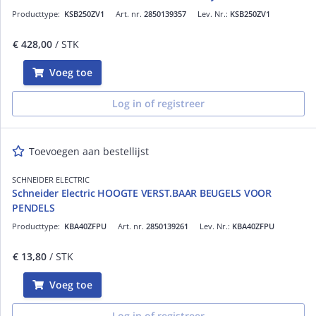
Producttype:
KSB250ZV1
Art. nr.
2850139357
Lev. Nr.:
KSB250ZV1
€ 428,00
/ STK
Voeg toe
Log in of registreer
Toevoegen aan bestellijst
SCHNEIDER ELECTRIC
Schneider Electric HOOGTE VERST.BAAR BEUGELS VOOR
PENDELS
Producttype:
KBA40ZFPU
Art. nr.
2850139261
Lev. Nr.:
KBA40ZFPU
€ 13,80
/ STK
Voeg toe
Log in of registreer