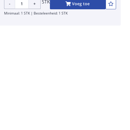
STK
-
+
Voeg toe
Minimaal: 1 STK | Besteleenheid: 1 STK