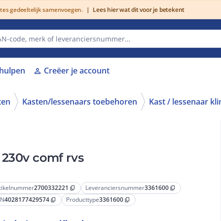
utes gedeeltelijk samenvoegen.
|
Lees hier wat dit voor je betekent
lhulpen
Creëer je account
person
ten
Kasten/lessenaars toebehoren
Kast / lessenaar kl
 230v comf rvs
tikelnummer
2700332221
Leveranciersnummer
3361600
content_copy
content_copy
AN
4028177429574
Producttype
3361600
content_copy
content_copy