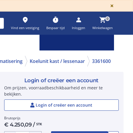
GLOBA
×
place
timer
person
shopping_cart
0
Vind een vestiging
Bespaar tijd
Inloggen
Winkelwagen
Keuzehulpen & calculatoren
settings
imatisering
Koelunit kast / lessenaar
3361600
Login of creëer een account
Om prijzen, voorraadbeschikbaarheid en meer te
bekijken.
Login of creëer een account
Brutoprijs
€
4.250,09
/
STK