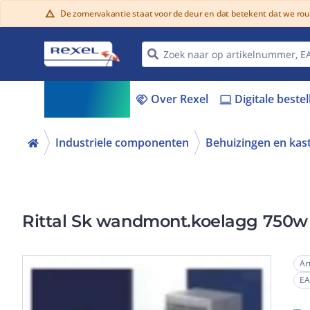
De zomervakantie staat voor de deur en dat betekent dat we ro
warning
Assortiment
Over Rexel
Digitale beste
menu_book
handshake
laptop
Industriele componenten
Behuizingen en kas
Rittal Sk wandmont.koelagg 750w
Ar
E