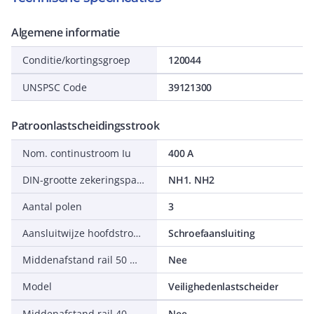
Algemene informatie
Conditie/kortingsgroep
120044
UNSPSC Code
39121300
Patroonlastscheidingsstrook
Nom. continustroom Iu
400 A
DIN-grootte zekeringspatroon
NH1. NH2
Aantal polen
3
Aansluitwijze hoofdstroomcircuit
Schroefaansluiting
Middenafstand rail 50 mm
Nee
Model
Veilighedenlastscheider
Middenafstand rail 40 mm
Nee