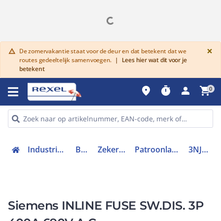
G
×
De zomervakantie staat voor de deur en dat betekent dat we
warning
routes gedeeltelijk samenvoegen.
|
Lees hier wat dit voor je
betekent
place
timer
person
shopping_cart
0
Industriele componenten
Beveiliging
Zekeringsmateriaal
Patroonlastscheidingsstrook
3NJ41333BF01
Siemens INLINE FUSE SW.DIS. 3P