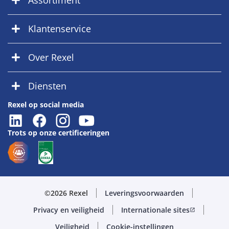
Assortiment
Klantenservice
Over Rexel
Diensten
Rexel op social media
Trots op onze certificeringen
©2026 Rexel
Leveringsvoorwaarden
Privacy en veiligheid
Internationale sites
open_in_new
Veiligheid
Cookie-instellingen