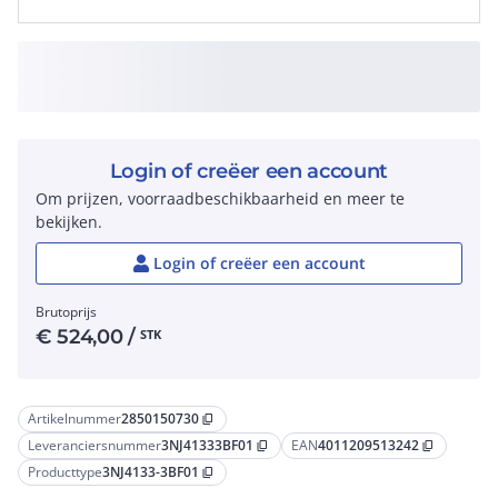
Login of creëer een account
Om prijzen, voorraadbeschikbaarheid en meer te
bekijken.
Login of creëer een account
Brutoprijs
€
524,00
/
STK
Artikelnummer
2850150730
content_copy
Leveranciersnummer
3NJ41333BF01
EAN
4011209513242
content_copy
content_copy
Producttype
3NJ4133-3BF01
content_copy