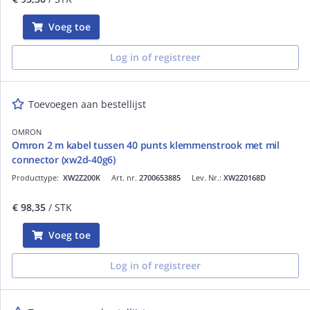
Voeg toe
Log in of registreer
Toevoegen aan bestellijst
OMRON
Omron 2 m kabel tussen 40 punts klemmenstrook met mil
connector (xw2d-40g6)
Producttype:
XW2Z200K
Art. nr.
2700653885
Lev. Nr.:
XW2Z0168D
€ 98,35
/ STK
Voeg toe
Log in of registreer