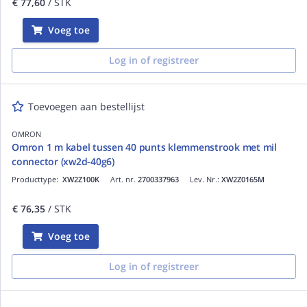
€ 77,60
/ STK
Voeg toe
Log in of registreer
Toevoegen aan bestellijst
OMRON
Omron 1 m kabel tussen 40 punts klemmenstrook met mil
connector (xw2d-40g6)
Producttype:
XW2Z100K
Art. nr.
2700337963
Lev. Nr.:
XW2Z0165M
€ 76,35
/ STK
Voeg toe
Log in of registreer