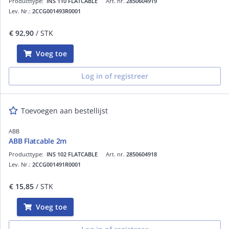
Producttype:
INS 110 FLATCABLE
Art. nr.
2850604919
Lev. Nr.:
2CCG001493R0001
€ 92,90
/ STK
Voeg toe
Log in of registreer
Toevoegen aan bestellijst
ABB
ABB Flatcable 2m
Producttype:
INS 102 FLATCABLE
Art. nr.
2850604918
Lev. Nr.:
2CCG001491R0001
€ 15,85
/ STK
Voeg toe