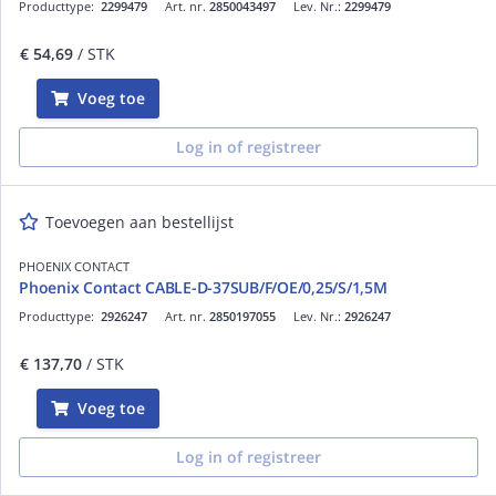
Producttype:
2299479
Art. nr.
2850043497
Lev. Nr.:
2299479
€ 54,69
/ STK
Voeg toe
Log in of registreer
Toevoegen aan bestellijst
PHOENIX CONTACT
Phoenix Contact CABLE-D-37SUB/F/OE/0,25/S/1,5M
Producttype:
2926247
Art. nr.
2850197055
Lev. Nr.:
2926247
€ 137,70
/ STK
Voeg toe
Log in of registreer