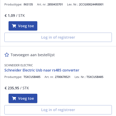
Producttype:
INS135
Art. nr.
2850433701
Lev. Nr.:
2CCG000244R0001
€ 1,09
/ STK
Voeg toe
Log in of registreer
Toevoegen aan bestellijst
SCHNEIDER ELECTRIC
Schneider Electric Usb naar rs485 converter
Producttype:
TSXCUSB485
Art. nr.
2700678521
Lev. Nr.:
TSXCUSB485
€ 235,95
/ STK
Voeg toe
Log in of registreer