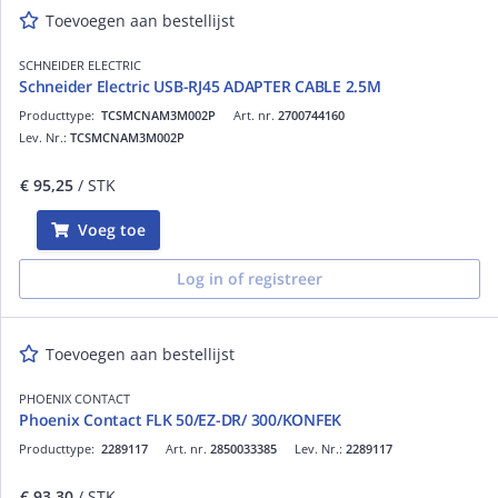
Toevoegen aan bestellijst
SCHNEIDER ELECTRIC
Schneider Electric USB-RJ45 ADAPTER CABLE 2.5M
Producttype:
TCSMCNAM3M002P
Art. nr.
2700744160
Lev. Nr.:
TCSMCNAM3M002P
€ 95,25
/ STK
Voeg toe
Log in of registreer
Toevoegen aan bestellijst
PHOENIX CONTACT
Phoenix Contact FLK 50/EZ-DR/ 300/KONFEK
Producttype:
2289117
Art. nr.
2850033385
Lev. Nr.:
2289117
€ 93,30
/ STK