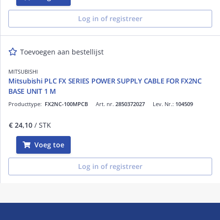
Log in of registreer
Toevoegen aan bestellijst
MITSUBISHI
Mitsubishi PLC FX SERIES POWER SUPPLY CABLE FOR FX2NC
BASE UNIT 1 M
Producttype:
FX2NC-100MPCB
Art. nr.
2850372027
Lev. Nr.:
104509
€ 24,10
/ STK
Voeg toe
Log in of registreer