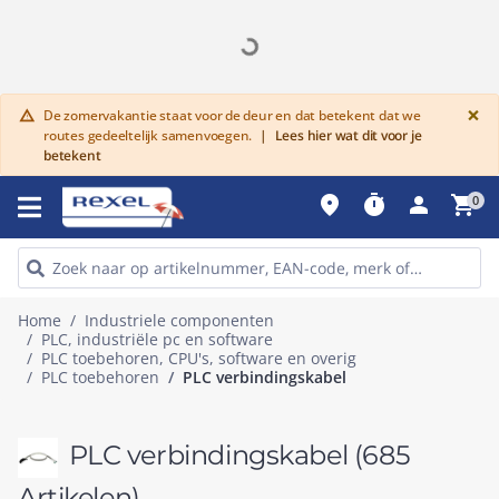
G
×
De zomervakantie staat voor de deur en dat betekent dat we
warning
routes gedeeltelijk samenvoegen.
|
Lees hier wat dit voor je
betekent
place
timer
person
shopping_cart
0
Home
Industriele componenten
PLC, industriële pc en software
PLC toebehoren, CPU's, software en overig
PLC toebehoren
PLC verbindingskabel
PLC verbindingskabel
(685
Artikelen)