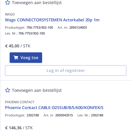
Toevoegen aan bestellijst
WAGO
Wago CONNECTORSYSTEMEN Actorkabel 20p 1m
Producttype:
706-7753/302-100
Art. nr.
2850124003
Lev. Nr.:
706-7753/302-100
€ 45,00
/ STK
Voeg toe
Log in of registreer
Toevoegen aan bestellijst
PHOENIX CONTACT
Phoenix Contact CABLE-D25SUB/B/S/600/KONFEK/S
Producttype:
2302188
Art. nr.
2850043515
Lev. Nr.:
2302188
€ 146,36
/ STK