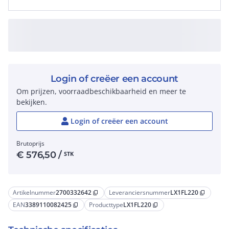
Login of creëer een account
Om prijzen, voorraadbeschikbaarheid en meer te
bekijken.
Login of creëer een account
Brutoprijs
€
576,50
/
STK
Artikelnummer
2700332642
Leveranciersnummer
LX1FL220
content_copy
content_copy
EAN
3389110082425
Producttype
LX1FL220
content_copy
content_copy