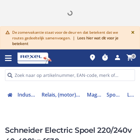
G
×
De zomervakantie staat voor de deur en dat betekent dat we
warning
routes gedeeltelijk samenvoegen.
|
Lees hier wat dit voor je
betekent
place
timer
person
shopping_cart
0
Industriele componenten
Relais, (motor)beveiliging en magneetschakelaars
Magneetschakelaars
Spoel hulpschakelaar
LX1FL220
Schneider Electric Spoel 220/240v