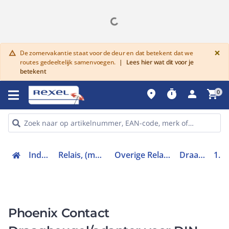
G
×
De zomervakantie staat voor de deur en dat betekent dat we
warning
routes gedeeltelijk samenvoegen.
|
Lees hier wat dit voor je
betekent
place
timer
person
shopping_cart
0
Industriele componenten
Relais, (motor)beveiliging en magneetschakelaars
Overige Relais, (motor)beveiliging en magneetschakelaars
Draagbeugel adapter DIN-rail
1049503
Phoenix Contact