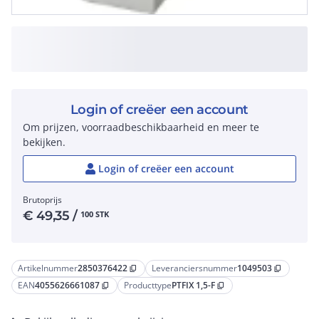
Login of creëer een account
Om prijzen, voorraadbeschikbaarheid en meer te
bekijken.
Login of creëer een account
Brutoprijs
€
49,35
/
100 STK
Artikelnummer
2850376422
Leveranciersnummer
1049503
content_copy
content_copy
EAN
4055626661087
Producttype
PTFIX 1,5-F
content_copy
content_copy