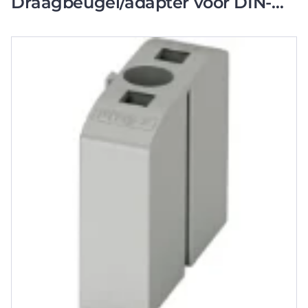
Draagbeugel/adapter voor DIN-
rail