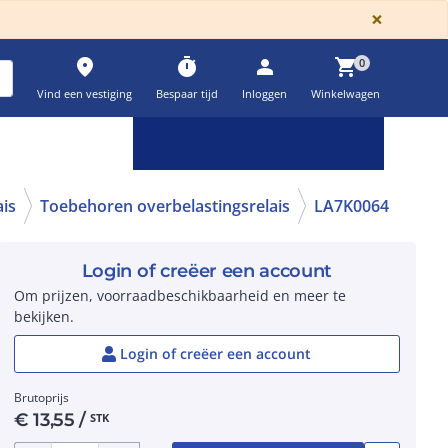
GLOBA
×
place
timer
person
shopping_cart
0
Vind een vestiging
Bespaar tijd
Inloggen
Winkelwagen
Keuzehulpen & calculatoren
settings
ais
Toebehoren overbelastingsrelais
LA7K0064
Login of creëer een account
Om prijzen, voorraadbeschikbaarheid en meer te
bekijken.
Login of creëer een account
Brutoprijs
€
13,55
/
STK