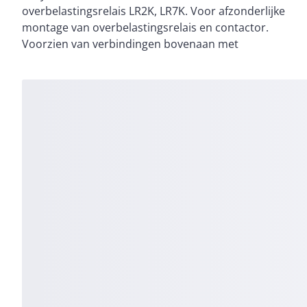
overbelastingsrelais LR2K, LR7K. Voor afzonderlijke
op 35 mm DIN-rail. Het voldoet aan de RoHS-/REACh-
montage van overbelastingsrelais en contactor.
Voorzien van verbindingen bovenaan met