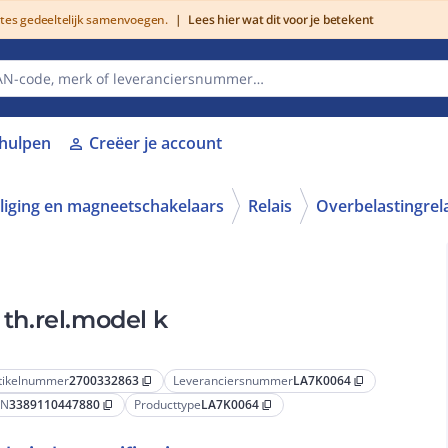
utes gedeeltelijk samenvoegen.
|
Lees hier wat dit voor je betekent
lhulpen
Creëer je account
person
iliging en magneetschakelaars
Relais
Overbelastingrel
 th.rel.model k
tikelnummer
2700332863
Leveranciersnummer
LA7K0064
content_copy
content_copy
AN
3389110447880
Producttype
LA7K0064
content_copy
content_copy