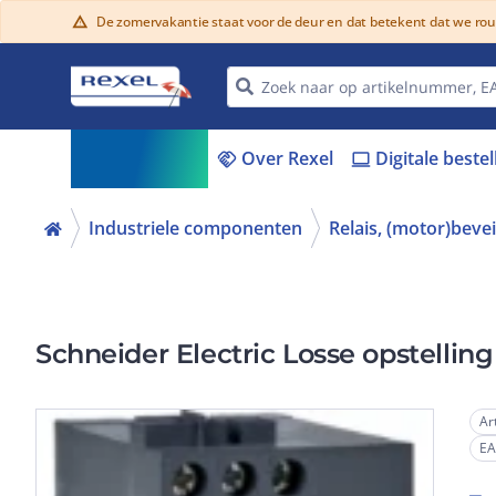
De zomervakantie staat voor de deur en dat betekent dat we ro
warning
Assortiment
Over Rexel
Digitale beste
menu_book
handshake
laptop
Industriele componenten
Relais, (motor)beve
Schneider Electric Losse opstelling
Ar
E