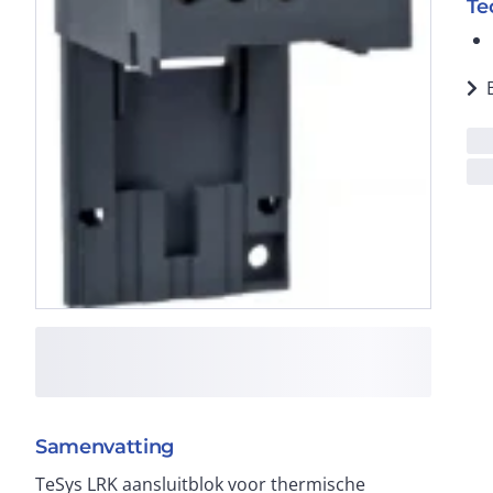
Te
Samenvatting
TeSys LRK aansluitblok voor thermische
schroefklemaansluitingen en opklikbare bevestiging