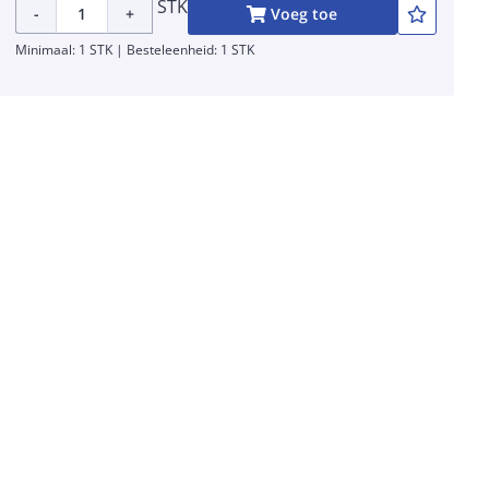
STK
-
+
Voeg toe
Minimaal: 1 STK | Besteleenheid: 1 STK