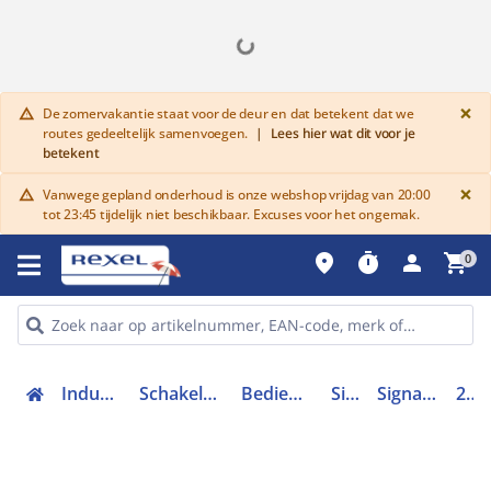
G
×
De zomervakantie staat voor de deur en dat betekent dat we
warning
routes gedeeltelijk samenvoegen.
|
Lees hier wat dit voor je
betekent
G
×
Vanwege gepland onderhoud is onze webshop vrijdag van 20:00
warning
tot 23:45 tijdelijk niet beschikbaar. Excuses voor het ongemak.
place
timer
person
shopping_cart
0
Industriele componenten
Schakelen, bedienen en signaleren
Bedieningen en signaleringen
Signaallampen
Signaallamp frontelement
216772