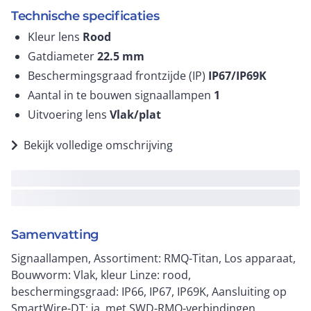
Technische specificaties
Kleur lens
Rood
Gatdiameter
22.5
mm
Beschermingsgraad frontzijde (IP)
IP67/IP69K
Aantal in te bouwen signaallampen
1
Uitvoering lens
Vlak/plat
Bekijk volledige omschrijving
Samenvatting
Signaallampen, Assortiment: RMQ-Titan, Los apparaat,
Bouwvorm: Vlak, kleur Linze: rood,
beschermingsgraad: IP66, IP67, IP69K, Aansluiting op
SmartWire-DT: ja, met SWD-RMQ-verbindingen,