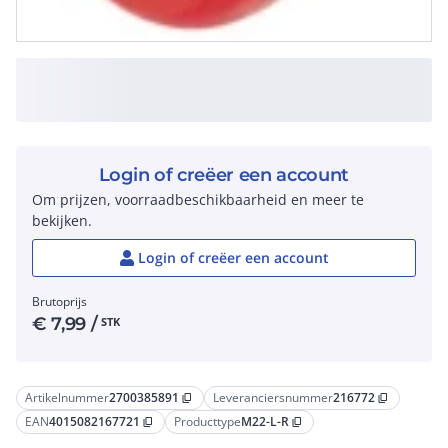
Login of creëer een account
Om prijzen, voorraadbeschikbaarheid en meer te
bekijken.
Login of creëer een account
Brutoprijs
€
7,99
/
STK
Artikelnummer
2700385891
Leveranciersnummer
216772
content_copy
content_copy
EAN
4015082167721
Producttype
M22-L-R
content_copy
content_copy