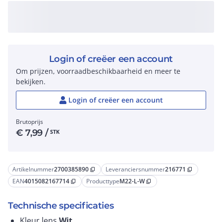
Login of creëer een account
Om prijzen, voorraadbeschikbaarheid en meer te
bekijken.
Login of creëer een account
Brutoprijs
€
7,99
/
STK
Artikelnummer
2700385890
Leveranciersnummer
216771
content_copy
content_copy
EAN
4015082167714
Producttype
M22-L-W
content_copy
content_copy
Technische specificaties
Kleur lens
Wit