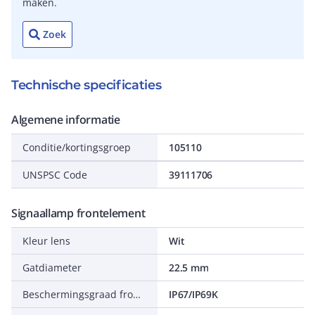
maken.
Zoek
Technische specificaties
Algemene informatie
Conditie/kortingsgroep
105110
UNSPSC Code
39111706
Signaallamp frontelement
Kleur lens
Wit
Gatdiameter
22.5 mm
Beschermingsgraad frontzijde (IP)
IP67/IP69K