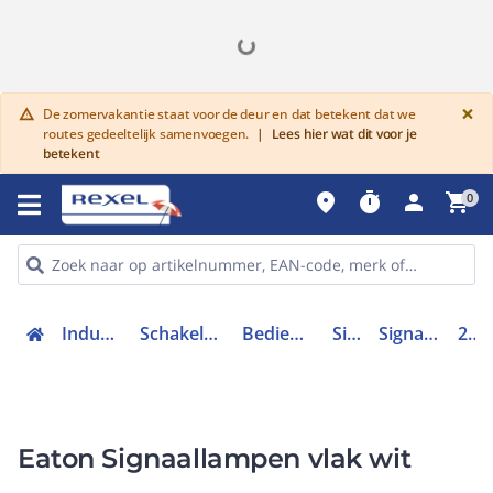
G
×
De zomervakantie staat voor de deur en dat betekent dat we
warning
routes gedeeltelijk samenvoegen.
|
Lees hier wat dit voor je
betekent
place
timer
person
shopping_cart
0
Industriele componenten
Schakelen, bedienen en signaleren
Bedieningen en signaleringen
Signaallampen
Signaallamp frontelement
216771
Eaton Signaallampen vlak wit