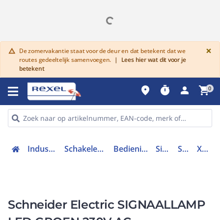
G
×
De zomervakantie staat voor de deur en dat betekent dat we
warning
routes gedeeltelijk samenvoegen.
|
Lees hier wat dit voor je
betekent
place
timer
person
shopping_cart
0
Industriele componenten
Schakelen, bedienen en signaleren
Bedieningen en signaleringen
Signaallampen
Signaallamp
XB7EV03MP
Schneider Electric SIGNAALLAMP