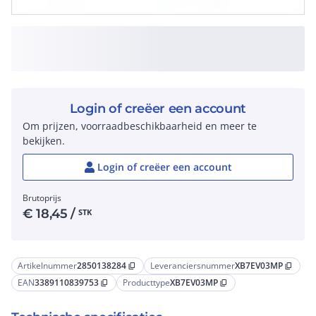
Login of creëer een account
Om prijzen, voorraadbeschikbaarheid en meer te
bekijken.
Login of creëer een account
Brutoprijs
€
18,45
/
STK
Artikelnummer
2850138284
Leveranciersnummer
XB7EV03MP
content_copy
content_copy
EAN
3389110839753
Producttype
XB7EV03MP
content_copy
content_copy