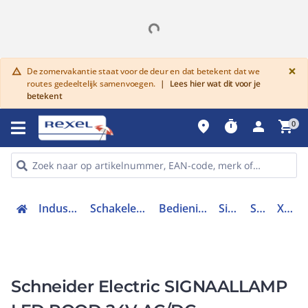
G
×
De zomervakantie staat voor de deur en dat betekent dat we
warning
routes gedeeltelijk samenvoegen.
|
Lees hier wat dit voor je
betekent
place
timer
person
shopping_cart
0
Industriele componenten
Schakelen, bedienen en signaleren
Bedieningen en signaleringen
Signaallampen
Signaallamp
XB7EV04BP
Schneider Electric SIGNAALLAMP