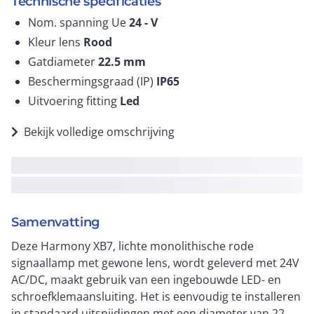
Technische specificaties
Nom. spanning Ue
24 -
V
Kleur lens
Rood
Gatdiameter
22.5
mm
Beschermingsgraad (IP)
IP65
Uitvoering fitting
Led
Bekijk volledige omschrijving
Samenvatting
Deze Harmony XB7, lichte monolithische rode
signaallamp met gewone lens, wordt geleverd met 24V
AC/DC, maakt gebruik van een ingebouwde LED- en
schroefklemaansluiting. Het is eenvoudig te installeren
in standaard uitsnijdingen met een diameter van 22