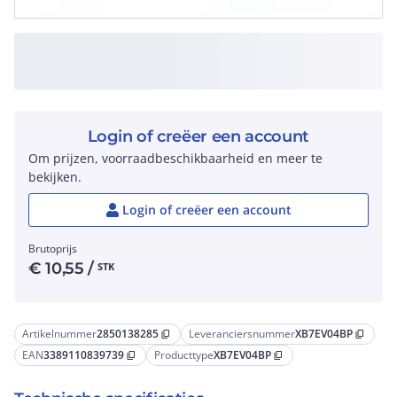
Login of creëer een account
Om prijzen, voorraadbeschikbaarheid en meer te
bekijken.
Login of creëer een account
Brutoprijs
€
10,55
/
STK
Artikelnummer
2850138285
Leveranciersnummer
XB7EV04BP
content_copy
content_copy
EAN
3389110839739
Producttype
XB7EV04BP
content_copy
content_copy