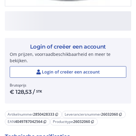
Login of creëer een account
Om prijzen, voorraadbeschikbaarheid en meer te
bekijken.
Login of creëer een account
Brutoprijs
€
128,53
/
STK
Artikelnummer
2850428333
Leveranciersnummer
26032060
content_copy
content_copy
EAN
4049787042564
Producttype
26032060
content_copy
content_copy