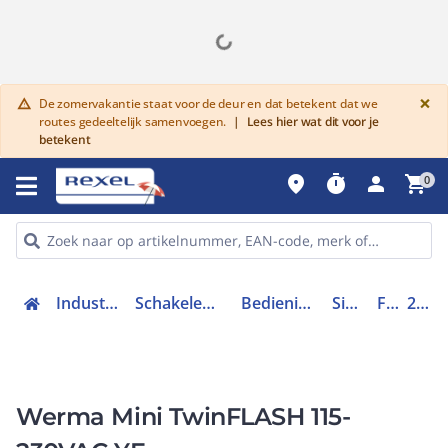
G
×
De zomervakantie staat voor de deur en dat betekent dat we
warning
routes gedeeltelijk samenvoegen.
|
Lees hier wat dit voor je
betekent
place
timer
person
shopping_cart
0
Industriele componenten
Schakelen, bedienen en signaleren
Bedieningen en signaleringen
Signaleringen
Flitslicht
26032060
Werma Mini TwinFLASH 115-