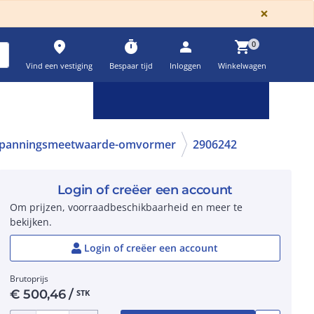
GLOBA
×
place
timer
person
shopping_cart
0
Vind een vestiging
Bespaar tijd
Inloggen
Winkelwagen
Keuzehulpen & calculatoren
settings
panningsmeetwaarde-omvormer
2906242
Login of creëer een account
Om prijzen, voorraadbeschikbaarheid en meer te
bekijken.
Login of creëer een account
Brutoprijs
€
500,46
/
STK