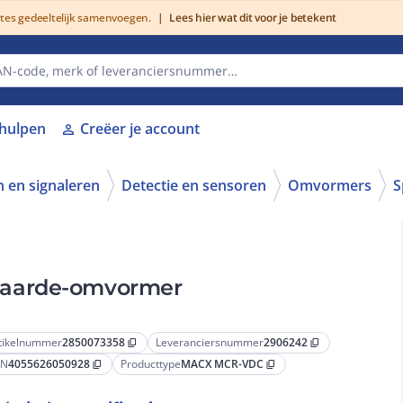
utes gedeeltelijk samenvoegen.
|
Lees hier wat dit voor je betekent
lhulpen
Creëer je account
person
 en signaleren
Detectie en sensoren
Omvormers
S
waarde-omvormer
tikelnummer
2850073358
Leveranciersnummer
2906242
content_copy
content_copy
AN
4055626050928
Producttype
MACX MCR-VDC
content_copy
content_copy