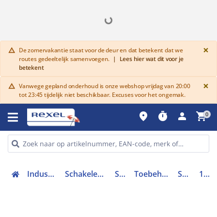
G
×
De zomervakantie staat voor de deur en dat betekent dat we
warning
routes gedeeltelijk samenvoegen.
|
Lees hier wat dit voor je
betekent
G
×
Vanwege gepland onderhoud is onze webshop vrijdag van 20:00
warning
tot 23:45 tijdelijk niet beschikbaar. Excuses voor het ongemak.
place
timer
person
shopping_cart
0
Industriele componenten
Schakelen, bedienen en signaleren
Schakelaars
Toebehoren voor schakelaars
Schakelaaras
1050240