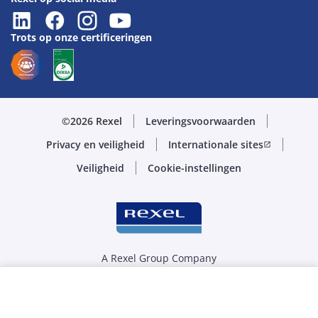
Trots op onze certificeringen
©2026 Rexel
Leveringsvoorwaarden
Privacy en veiligheid
Internationale sites
open_in_new
Veiligheid
Cookie-instellingen
A Rexel Group Company
Selecteer de juiste hoeveelheid