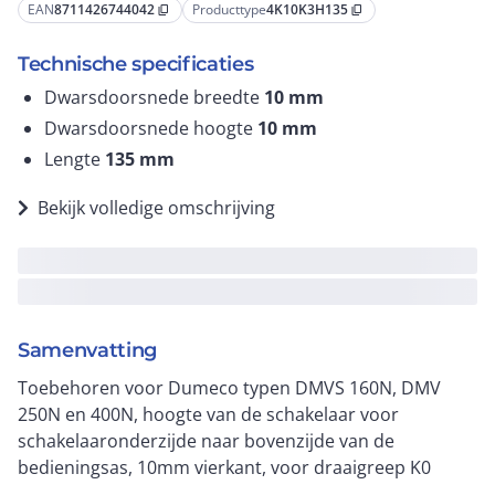
EAN
8711426744042
Producttype
4K10K3H135
content_copy
content_copy
Technische specificaties
Dwarsdoorsnede breedte
10
mm
Dwarsdoorsnede hoogte
10
mm
Lengte
135
mm
Bekijk volledige omschrijving
Samenvatting
Toebehoren voor Dumeco typen DMVS 160N, DMV
250N en 400N, hoogte van de schakelaar voor
schakelaaronderzijde naar bovenzijde van de
bedieningsas, 10mm vierkant, voor draaigreep K0