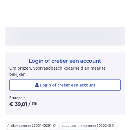
Login of creëer een account
Om prijzen, voorraadbeschikbaarheid en meer te
bekijken.
Login of creëer een account
Brutoprijs
€
39,01
/
STK
Artikelnummer
2700140201
Leveranciersnummer
1050240
content_copy
content_copy