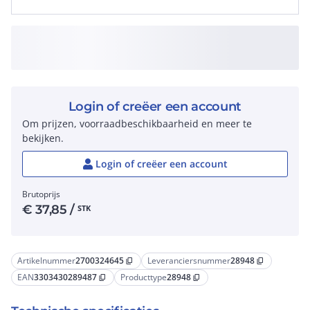
Login of creëer een account
Om prijzen, voorraadbeschikbaarheid en meer te
bekijken.
Login of creëer een account
Brutoprijs
€
37,85
/
STK
Artikelnummer
2700324645
Leveranciersnummer
28948
content_copy
content_copy
EAN
3303430289487
Producttype
28948
content_copy
content_copy