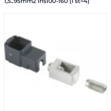
1,5..95mm2 ins100-160 (1 st=4)