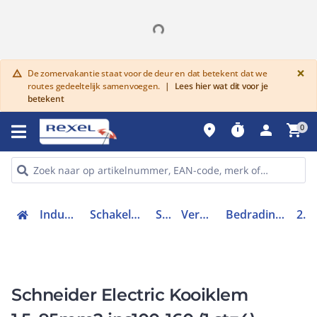
G
×
De zomervakantie staat voor de deur en dat betekent dat we
warning
routes gedeeltelijk samenvoegen.
|
Lees hier wat dit voor je
betekent
place
timer
person
shopping_cart
0
Industriele componenten
Schakelen, bedienen en signaleren
Schakelaars
Vermogenschakelaars
Bedradingsset vermogensschakelaar
28948
Schneider Electric Kooiklem