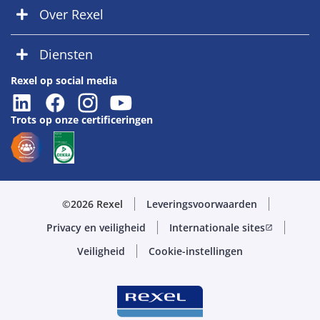
Over Rexel
Diensten
Rexel op social media
Trots op onze certificeringen
©2026 Rexel
Leveringsvoorwaarden
Privacy en veiligheid
Internationale sites
open_in_new
Veiligheid
Cookie-instellingen