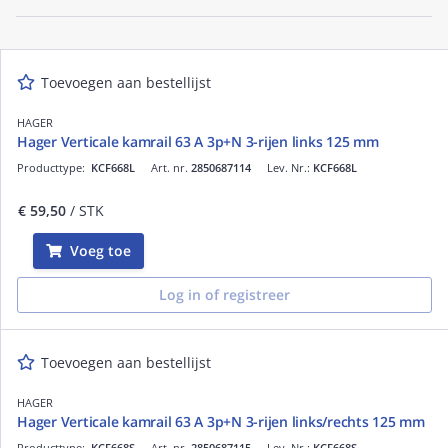
Toevoegen aan bestellijst
HAGER
Hager Verticale kamrail 63 A 3p+N 3-rijen links 125 mm
Producttype:
KCF668L
Art. nr.
2850687114
Lev. Nr.:
KCF668L
€ 59,50
/ STK
Voeg toe
Log in of registreer
Toevoegen aan bestellijst
HAGER
Hager Verticale kamrail 63 A 3p+N 3-rijen links/rechts 125 mm
Producttype:
KCF668S
Art. nr.
2850687115
Lev. Nr.:
KCF668S