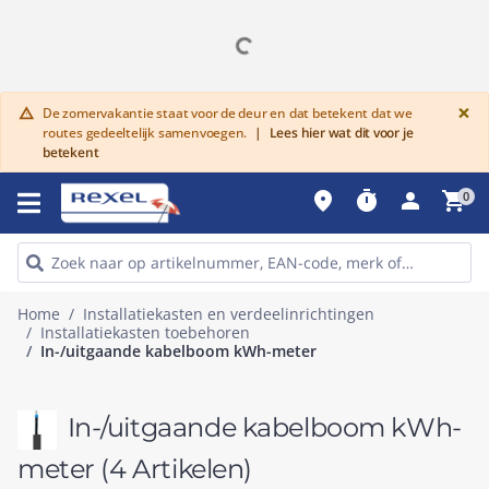
G
×
De zomervakantie staat voor de deur en dat betekent dat we
warning
routes gedeeltelijk samenvoegen.
|
Lees hier wat dit voor je
betekent
place
timer
person
shopping_cart
0
Home
Installatiekasten en verdeelinrichtingen
Installatiekasten toebehoren
In-/uitgaande kabelboom kWh-meter
In-/uitgaande kabelboom kWh-
meter
(4 Artikelen)