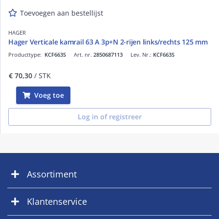
Toevoegen aan bestellijst
HAGER
Hager Verticale kamrail 63 A 3p+N 2-rijen links/rechts 125 mm
Producttype:
KCF663S
Art. nr.
2850687113
Lev. Nr.:
KCF663S
€ 70,30
/ STK
Voeg toe
Log in of registreer
Assortiment
Klantenservice