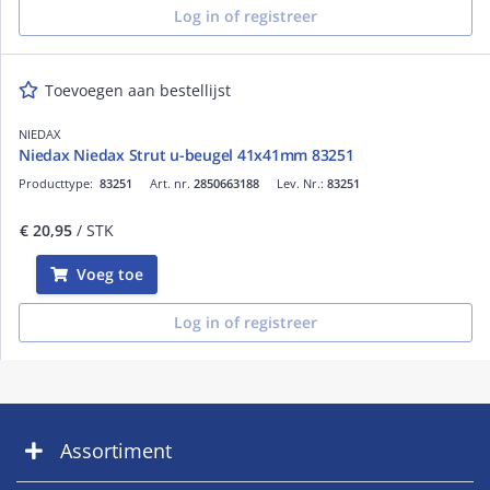
Log in of registreer
Toevoegen aan bestellijst
NIEDAX
Niedax Niedax Strut u-beugel 41x41mm 83251
Producttype:
83251
Art. nr.
2850663188
Lev. Nr.:
83251
€ 20,95
/ STK
Voeg toe
Log in of registreer
Assortiment