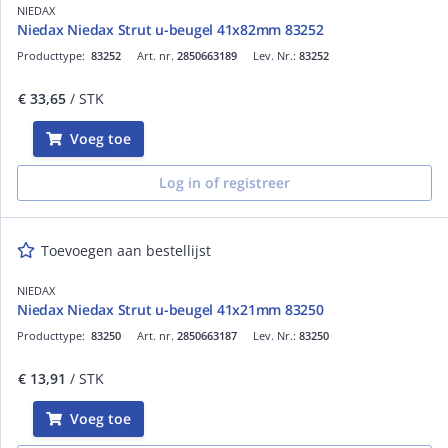
NIEDAX
Niedax Niedax Strut u-beugel 41x82mm 83252
Producttype:
83252
Art. nr.
2850663189
Lev. Nr.:
83252
€ 33,65
/ STK
Voeg toe
Log in of registreer
Toevoegen aan bestellijst
NIEDAX
Niedax Niedax Strut u-beugel 41x21mm 83250
Producttype:
83250
Art. nr.
2850663187
Lev. Nr.:
83250
€ 13,91
/ STK
Voeg toe