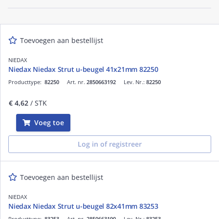
Toevoegen aan bestellijst
NIEDAX
Niedax Niedax Strut u-beugel 41x21mm 82250
Producttype:
82250
Art. nr.
2850663192
Lev. Nr.:
82250
€ 4,62
/ STK
Voeg toe
Log in of registreer
Toevoegen aan bestellijst
NIEDAX
Niedax Niedax Strut u-beugel 82x41mm 83253
Producttype:
83253
Art. nr.
2850663190
Lev. Nr.:
83253