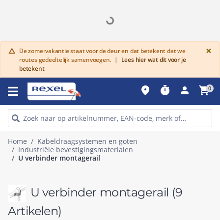
G
×
De zomervakantie staat voor de deur en dat betekent dat we
warning
routes gedeeltelijk samenvoegen.
|
Lees hier wat dit voor je
betekent
place
timer
person
shopping_cart
0
Home
Kabeldraagsystemen en goten
Industriële bevestigingsmaterialen
U verbinder montagerail
U verbinder montagerail
(9
Artikelen)