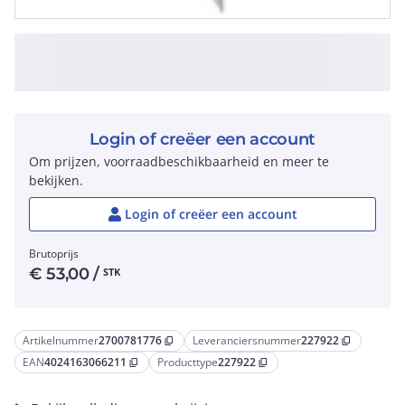
Login of creëer een account
Om prijzen, voorraadbeschikbaarheid en meer te
bekijken.
Login of creëer een account
Brutoprijs
€
53,00
/
STK
Artikelnummer
2700781776
Leveranciersnummer
227922
content_copy
content_copy
EAN
4024163066211
Producttype
227922
content_copy
content_copy