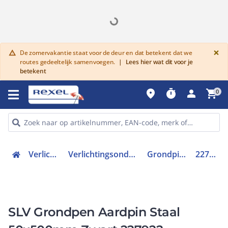
G
×
De zomervakantie staat voor de deur en dat betekent dat we
warning
routes gedeeltelijk samenvoegen.
|
Lees hier wat dit voor je
betekent
place
timer
person
shopping_cart
0
Verlichting
Verlichtingsonderdelen
Grondpinnen
227922
SLV Grondpen Aardpin Staal