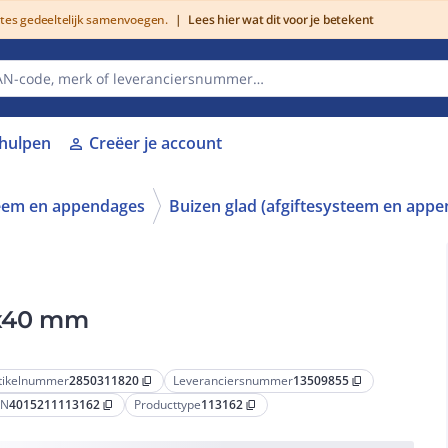
utes gedeeltelijk samenvoegen.
|
Lees hier wat dit voor je betekent
lhulpen
Creëer je account
person
teem en appendages
Buizen glad (afgiftesysteem en app
2"x40 mm
tikelnummer
2850311820
Leveranciersnummer
13509855
content_copy
content_copy
AN
4015211113162
Producttype
113162
content_copy
content_copy