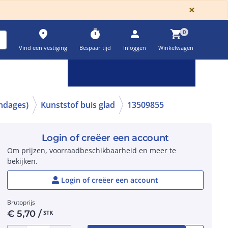
GLOBA
×
place
timer
person
shopping_cart
0
Vind een vestiging
Bespaar tijd
Inloggen
Winkelwagen
Keuzehulpen & calculatoren
settings
endages)
Kunststof buis glad
13509855
Login of creëer een account
Om prijzen, voorraadbeschikbaarheid en meer te
bekijken.
Login of creëer een account
Brutoprijs
€
5,70
/
STK