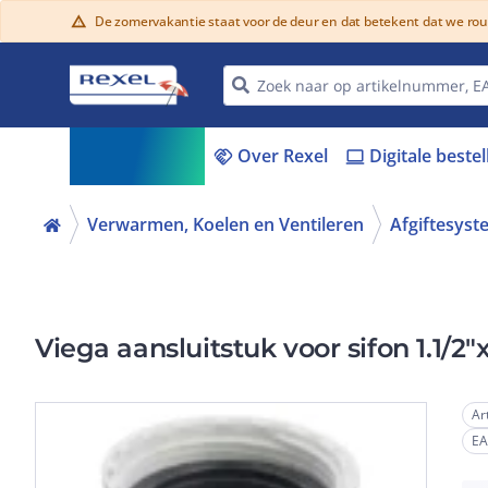
De zomervakantie staat voor de deur en dat betekent dat we ro
warning
Assortiment
Over Rexel
Digitale beste
menu_book
handshake
laptop
Verwarmen, Koelen en Ventileren
Afgiftesys
Viega aansluitstuk voor sifon 1.1/
Ar
E