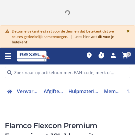
G
×
De zomervakantie staat voor de deur en dat betekent dat we
warning
routes gedeeltelijk samenvoegen.
|
Lees hier wat dit voor je
betekent
place
timer
person
shopping_cart
0
Verwarmen, Koelen en Ventileren
Afgiftesysteem en appendages
Hulpmateriaal afgiftesysteem en appendages
Membraandrukexpansievat
16920
Flamco Flexcon Premium