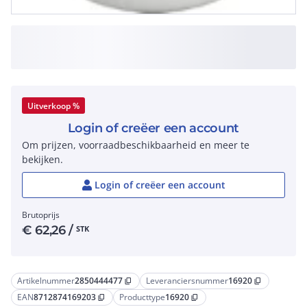
Uitverkoop %
Login of creëer een account
Om prijzen, voorraadbeschikbaarheid en meer te
bekijken.
Login of creëer een account
Brutoprijs
€
62,26
/
STK
Artikelnummer
2850444477
Leveranciersnummer
16920
content_copy
content_copy
EAN
8712874169203
Producttype
16920
content_copy
content_copy