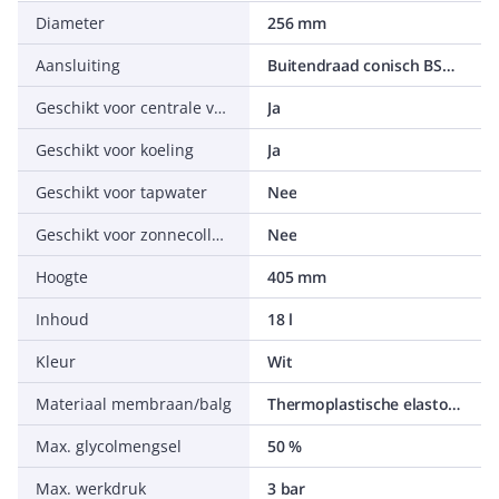
Diameter
256 mm
Aansluiting
Buitendraad conisch BSPT-R (ISO 7-1 / EN 10226-1)
Geschikt voor centrale verwarming
Ja
Geschikt voor koeling
Ja
Geschikt voor tapwater
Nee
Geschikt voor zonnecollectorcircuit
Nee
Hoogte
405 mm
Inhoud
18 l
Kleur
Wit
Materiaal membraan/balg
Thermoplastische elastomeer op Olefinbasis (TPO)
Max. glycolmengsel
50 %
Max. werkdruk
3 bar