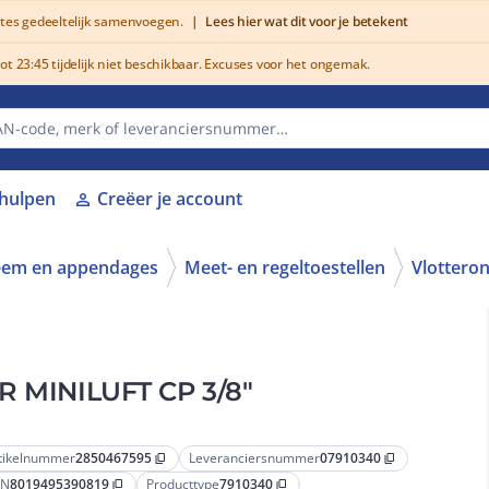
utes gedeeltelijk samenvoegen.
|
Lees hier wat dit voor je betekent
 23:45 tijdelijk niet beschikbaar. Excuses voor het ongemak.
lhulpen
Creëer je account
person
teem en appendages
Meet- en regeltoestellen
Vlotteron
MINILUFT CP 3/8"
tikelnummer
2850467595
Leveranciersnummer
07910340
content_copy
content_copy
AN
8019495390819
Producttype
7910340
content_copy
content_copy