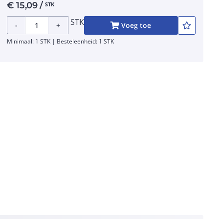
€
15,09
/
STK
STK
-
+
Voeg toe
Minimaal: 1 STK | Besteleenheid: 1 STK