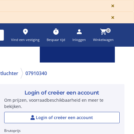
GLOBA
×
GLOBA
×
place
timer
person
shopping_cart
0
Vind een vestiging
Bespaar tijd
Inloggen
Winkelwagen
Keuzehulpen & calculatoren
settings
tluchter
07910340
Login of creëer een account
Om prijzen, voorraadbeschikbaarheid en meer te
bekijken.
Login of creëer een account
Brutoprijs