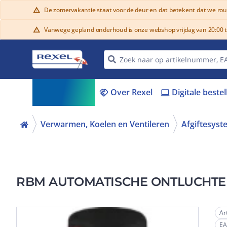
De zomervakantie staat voor de deur en dat betekent dat we ro
warning
Vanwege gepland onderhoud is onze webshop vrijdag van 20:00 tot
warning
Assortiment
Over Rexel
Digitale beste
menu_book
handshake
laptop
Verwarmen, Koelen en Ventileren
Afgiftesys
RBM AUTOMATISCHE ONTLUCHTER 
Ar
E