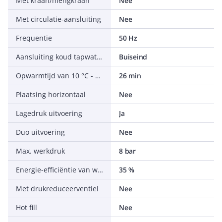
Met kraan/mengkraan
Nee
Met circulatie-aansluiting
Nee
Frequentie
50 Hz
Aansluiting koud tapwater
Buiseind
Opwarmtijd van 10 °C - 65 °C
26 min
Plaatsing horizontaal
Nee
Lagedruk uitvoering
Ja
Duo uitvoering
Nee
Max. werkdruk
8 bar
Energie-efficiëntie van waterverwarming (Nwh)
35 %
Met drukreduceerventiel
Nee
Hot fill
Nee