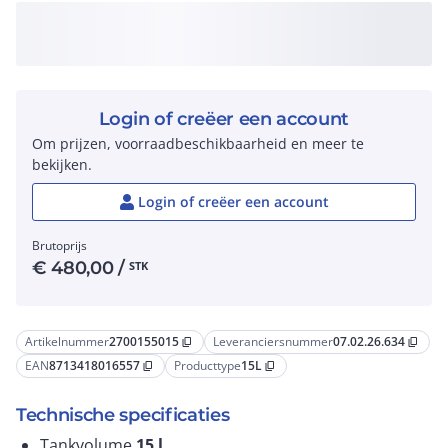
Login of creëer een account
Om prijzen, voorraadbeschikbaarheid en meer te
bekijken.
Login of creëer een account
Brutoprijs
€
480,00
/
STK
Artikelnummer
2700155015
Leveranciersnummer
07.02.26.634
content_copy
content_copy
EAN
8713418016557
Producttype
15L
content_copy
content_copy
Technische specificaties
Tankvolume
15
l