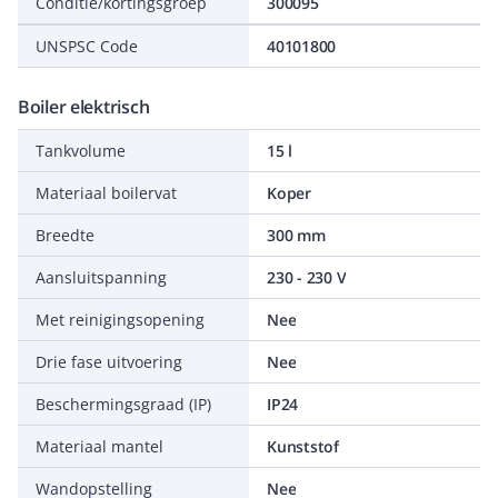
Conditie/kortingsgroep
300095
UNSPSC Code
40101800
Boiler elektrisch
Tankvolume
15 l
Materiaal boilervat
Koper
Breedte
300 mm
Aansluitspanning
230 - 230 V
Met reinigingsopening
Nee
Drie fase uitvoering
Nee
Beschermingsgraad (IP)
IP24
Materiaal mantel
Kunststof
Wandopstelling
Nee