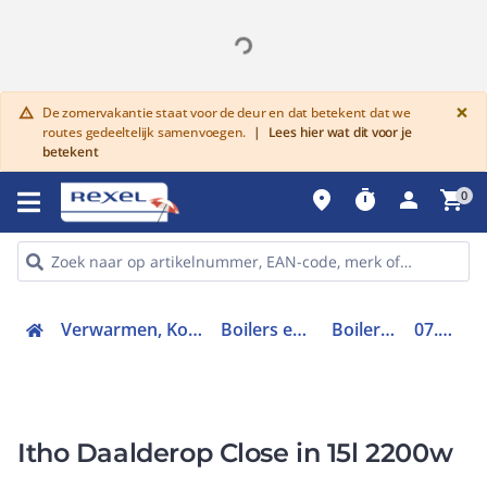
G
×
De zomervakantie staat voor de deur en dat betekent dat we
warning
routes gedeeltelijk samenvoegen.
|
Lees hier wat dit voor je
betekent
place
timer
person
shopping_cart
0
Verwarmen, Koelen en Ventileren
Boilers en Buffervaten
Boiler elektrisch
07.02.26.634
Itho Daalderop Close in 15l 2200w