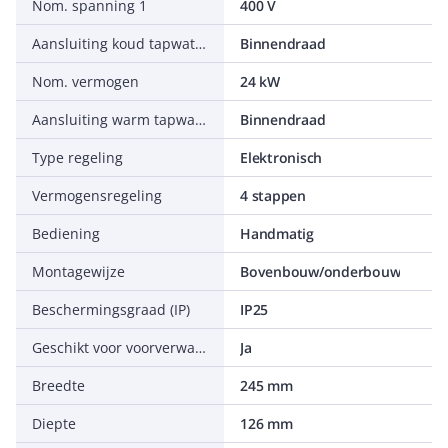
Nom. spanning 1
400 V
Aansluiting koud tapwater
Binnendraad
Nom. vermogen
24 kW
Aansluiting warm tapwater
Binnendraad
Type regeling
Elektronisch
Vermogensregeling
4 stappen
Bediening
Handmatig
Montagewijze
Bovenbouw/onderbouw
Beschermingsgraad (IP)
IP25
Geschikt voor voorverwarmd water
Ja
Breedte
245 mm
Diepte
126 mm