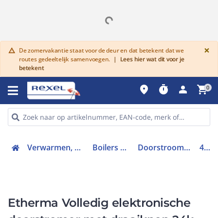
G
×
De zomervakantie staat voor de deur en dat betekent dat we
warning
routes gedeeltelijk samenvoegen.
|
Lees hier wat dit voor je
betekent
place
timer
person
shopping_cart
0
Verwarmen, Koelen en Ventileren
Boilers en Buffervaten
Doorstroom warmwatertoestel
41107
Etherma Volledig elektronische