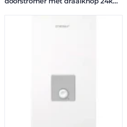
doorstromer met draaiknop 24kW
(ET-AQUA-WHE-24)