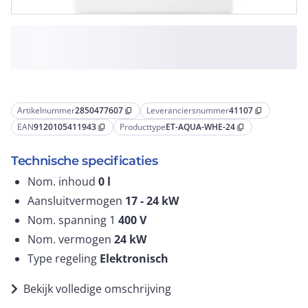
Artikelnummer
2850477607
Leveranciersnummer
41107
content_copy
content_copy
EAN
9120105411943
Producttype
ET-AQUA-WHE-24
content_copy
content_copy
Technische specificaties
Nom. inhoud
0
l
Aansluitvermogen
17 - 24
kW
Nom. spanning 1
400
V
Nom. vermogen
24
kW
Type regeling
Elektronisch
Bekijk volledige omschrijving