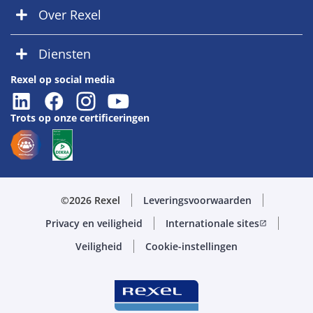
Over Rexel
Diensten
Rexel op social media
Trots op onze certificeringen
©2026 Rexel
Leveringsvoorwaarden
Privacy en veiligheid
Internationale sites
open_in_new
Veiligheid
Cookie-instellingen