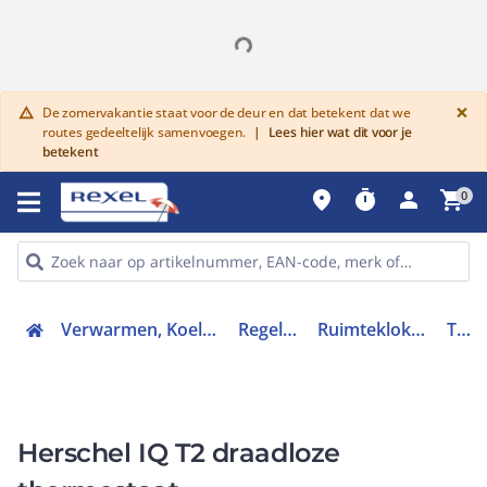
G
×
De zomervakantie staat voor de deur en dat betekent dat we
warning
routes gedeeltelijk samenvoegen.
|
Lees hier wat dit voor je
betekent
place
timer
person
shopping_cart
0
Verwarmen, Koelen en Ventileren
Regeltechniek
Ruimteklokthermostaat
T-T2
Herschel IQ T2 draadloze