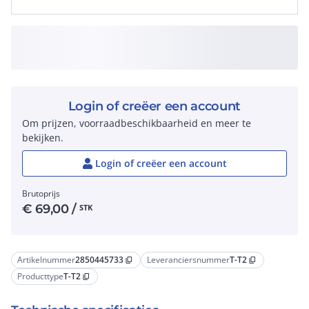
Login of creëer een account
Om prijzen, voorraadbeschikbaarheid en meer te
bekijken.
Login of creëer een account
Brutoprijs
€
69,00
/
STK
Artikelnummer
2850445733
Leveranciersnummer
T-T2
content_copy
content_copy
Producttype
T-T2
content_copy