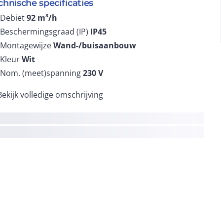
chnische specificaties
Debiet
92
m³/h
Beschermingsgraad (IP)
IP45
Montagewijze
Wand-/buisaanbouw
Kleur
Wit
Nom. (meet)spanning
230
V
Bekijk volledige omschrijving