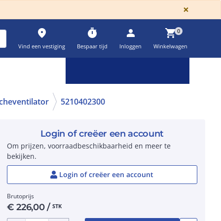
GLOBA
×
place
timer
person
shopping_cart
0
Vind een vestiging
Bespaar tijd
Inloggen
Winkelwagen
Keuzehulpen & calculatoren
settings
cheventilator
5210402300
Login of creëer een account
Om prijzen, voorraadbeschikbaarheid en meer te
bekijken.
Login of creëer een account
Brutoprijs
€
226,00
/
STK