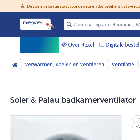
De zomervakantie staat voor de deur en dat betekent dat we ro
warning
Assortiment
Over Rexel
Digitale beste
menu_book
handshake
laptop
Verwarmen, Koelen en Ventileren
Ventilatie
Soler & Palau badkamerventilator
Ar
E