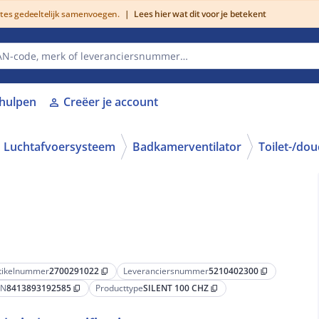
utes gedeeltelijk samenvoegen.
|
Lees hier wat dit voor je betekent
lhulpen
Creëer je account
person
Luchtafvoersysteem
Badkamerventilator
Toilet-/dou
tikelnummer
2700291022
Leveranciersnummer
5210402300
content_copy
content_copy
AN
8413893192585
Producttype
SILENT 100 CHZ
content_copy
content_copy