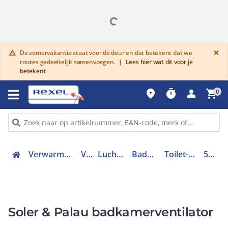
G
×
De zomervakantie staat voor de deur en dat betekent dat we
warning
routes gedeeltelijk samenvoegen.
|
Lees hier wat dit voor je
betekent
place
timer
person
shopping_cart
0
Verwarmen, Koelen en Ventileren
Ventilatie
Luchtafvoersysteem
Badkamerventilator
Toilet-/doucheventilator
5210425400
Soler & Palau badkamerventilator