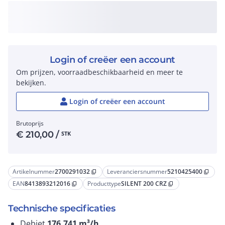
Login of creëer een account
Om prijzen, voorraadbeschikbaarheid en meer te
bekijken.
Login of creëer een account
Brutoprijs
€
210,00
/
STK
Artikelnummer
2700291032
Leveranciersnummer
5210425400
content_copy
content_copy
EAN
8413893212016
Producttype
SILENT 200 CRZ
content_copy
content_copy
Technische specificaties
Debiet
176,741
m³/h