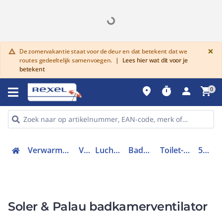
G
×
De zomervakantie staat voor de deur en dat betekent dat we
warning
routes gedeeltelijk samenvoegen.
|
Lees hier wat dit voor je
betekent
place
timer
person
shopping_cart
0
Verwarmen, Koelen en Ventileren
Ventilatie
Luchtafvoersysteem
Badkamerventilator
Toilet-/doucheventilator
5210424700
Soler & Palau badkamerventilator