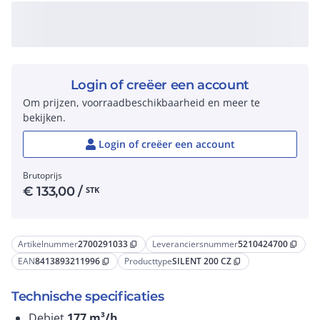
Login of creëer een account
Om prijzen, voorraadbeschikbaarheid en meer te
bekijken.
Login of creëer een account
Brutoprijs
€
133,00
/
STK
Artikelnummer
2700291033
Leveranciersnummer
5210424700
content_copy
content_copy
EAN
8413893211996
Producttype
SILENT 200 CZ
content_copy
content_copy
Technische specificaties
Debiet
177
m³/h