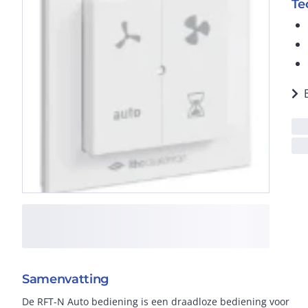
Te
Samenvatting
De RFT-N Auto bediening is een draadloze bediening voor
RFT-N Auto bediening kan de ventilatie-unit in meerdere