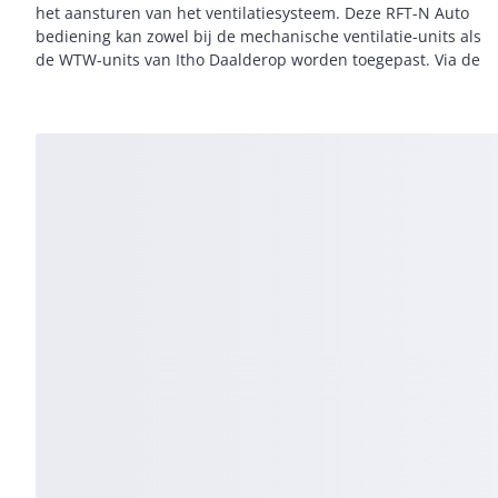
het aansturen van het ventilatiesysteem. Deze RFT-N Auto
standen worden gezet. In de Auto-stand reageert de
bediening kan zowel bij de mechanische ventilatie-units als
ventilatie-unit op de meetwaarden van de aangesloten
de WTW-units van Itho Daalderop worden toegepast. Via de