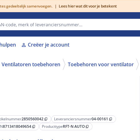
utes gedeeltelijk samenvoegen.
|
Lees hier wat dit voor je betekent
lhulpen
Creëer je account
person
Ventilatoren toebehoren
Toebehoren voor ventilator
tikelnummer
2850560042
Leveranciersnummer
04-00161
content_copy
content_copy
AN
8713418049654
Producttype
RFT-N AUTO
content_copy
content_copy