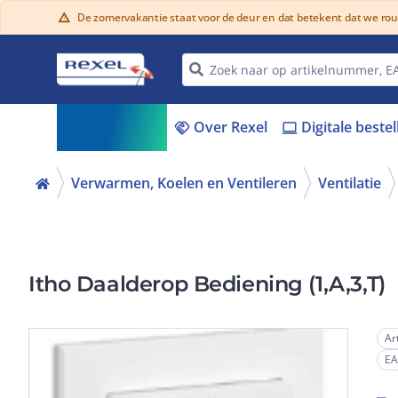
De zomervakantie staat voor de deur en dat betekent dat we ro
warning
Assortiment
Over Rexel
Digitale beste
menu_book
handshake
laptop
Verwarmen, Koelen en Ventileren
Ventilatie
Itho Daalderop Bediening (1,A,3,T)
Ar
E