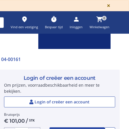
GLOBA
×
place
timer
person
shopping_cart
0
Vind een vestiging
Bespaar tijd
Inloggen
Winkelwagen
Keuzehulpen & calculatoren
settings
04-00161
Login of creëer een account
Om prijzen, voorraadbeschikbaarheid en meer te
bekijken.
Login of creëer een account
Brutoprijs
€
101,00
/
STK