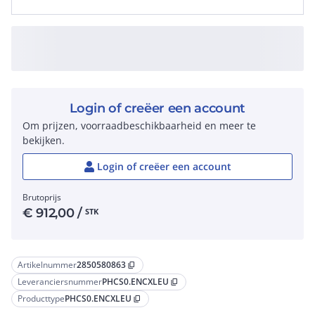
Login of creëer een account
Om prijzen, voorraadbeschikbaarheid en meer te
bekijken.
Login of creëer een account
Brutoprijs
€
912,00
/
STK
Artikelnummer
2850580863
content_copy
Leveranciersnummer
PHCS0.ENCXLEU
content_copy
Producttype
PHCS0.ENCXLEU
content_copy