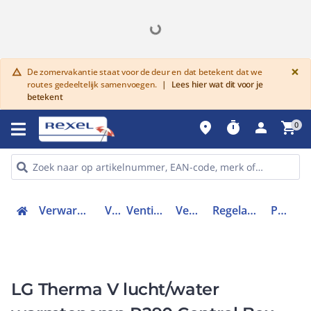
G
×
De zomervakantie staat voor de deur en dat betekent dat we
warning
routes gedeeltelijk samenvoegen.
|
Lees hier wat dit voor je
betekent
place
timer
person
shopping_cart
0
Verwarmen, Koelen en Ventileren
Ventilatie
Ventilatoren toebehoren
Ventilatieregelaar
Regelaar met vaste applicatie
PHCS0.ENCXLEU
LG Therma V lucht/water