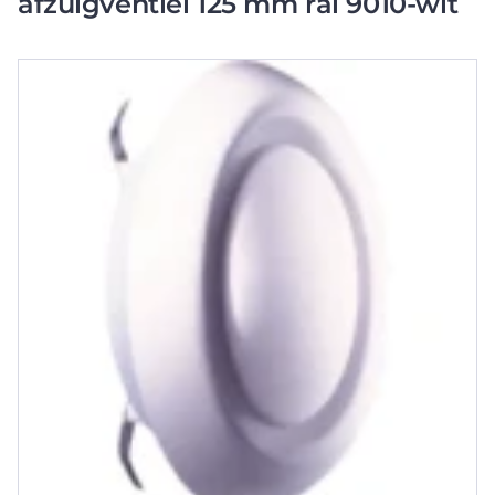
afzuigventiel 125 mm ral 9010-wit