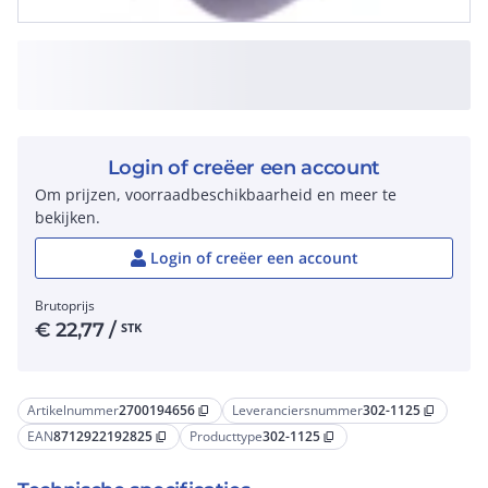
Login of creëer een account
Om prijzen, voorraadbeschikbaarheid en meer te
bekijken.
Login of creëer een account
Brutoprijs
€
22,77
/
STK
Artikelnummer
2700194656
Leveranciersnummer
302-1125
content_copy
content_copy
EAN
8712922192825
Producttype
302-1125
content_copy
content_copy