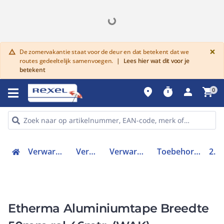
G
×
De zomervakantie staat voor de deur en dat betekent dat we
warning
routes gedeeltelijk samenvoegen.
|
Lees hier wat dit voor je
betekent
place
timer
person
shopping_cart
0
Verwarmen, Koelen en Ventileren
Verwarmingssystemen
Verwarmingskabels (accessoires)
Toebehoren voor verwarmingskabel
28353
Etherma Aluminiumtape Breedte