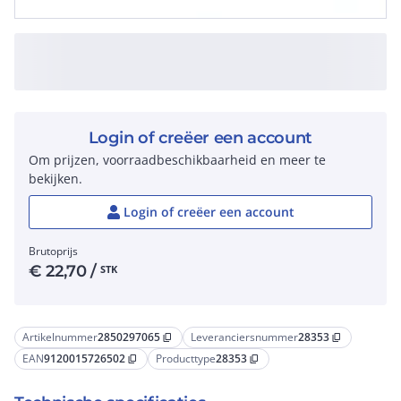
Login of creëer een account
Om prijzen, voorraadbeschikbaarheid en meer te
bekijken.
Login of creëer een account
Brutoprijs
€
22,70
/
STK
Artikelnummer
2850297065
Leveranciersnummer
28353
content_copy
content_copy
EAN
9120015726502
Producttype
28353
content_copy
content_copy