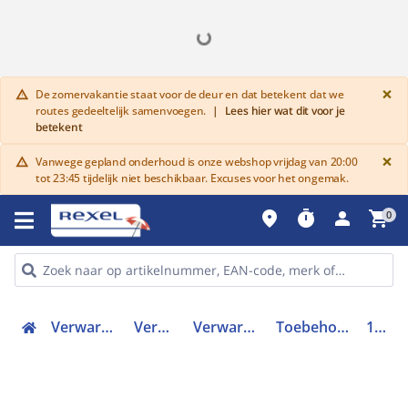
G
×
De zomervakantie staat voor de deur en dat betekent dat we
warning
routes gedeeltelijk samenvoegen.
|
Lees hier wat dit voor je
betekent
G
×
Vanwege gepland onderhoud is onze webshop vrijdag van 20:00
warning
tot 23:45 tijdelijk niet beschikbaar. Excuses voor het ongemak.
place
timer
person
shopping_cart
0
Verwarmen, Koelen en Ventileren
Verwarmingssystemen
Verwarmingskabels (accessoires)
Toebehoren voor verwarmingskabel
1244-014367