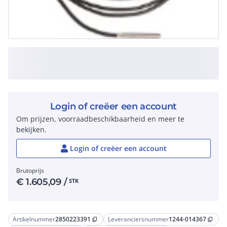
Login of creëer een account
Om prijzen, voorraadbeschikbaarheid en meer te
bekijken.
Login of creëer een account
Brutoprijs
€
1.605,09
/
STK
Artikelnummer
2850223391
Leveranciersnummer
1244-014367
content_copy
content_copy