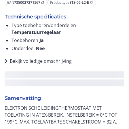
EAN
7350027271567
Producttype
ETS-05-L2-E
content_copy
content_copy
Technische specificaties
Type toebehoren/onderdelen
Temperatuurregelaar
Toebehoren
Ja
Onderdeel
Nee
Bekijk volledige omschrijving
Samenvatting
ELEKTRONISCHE LEIDINGTHERMOSTAAT MET
TOELATING IN ATEX-BEREIK. INSTELBEREIK = 0°C TOT
199°C. MAX. TOELAATBARE SCHAKELSTROOM = 32 A.